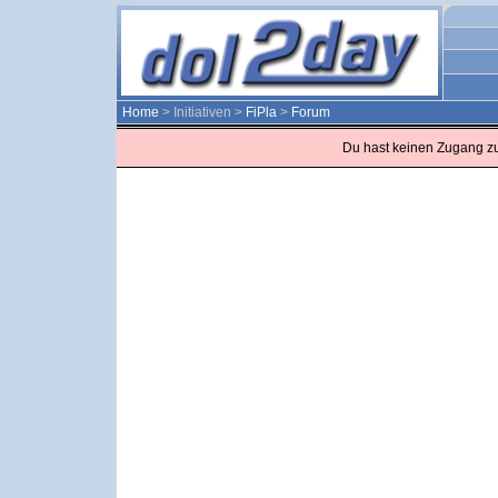
Home
> Initiativen >
FiPla
>
Forum
Du hast keinen Zugang z