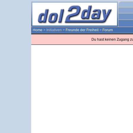
Home
> Initiativen >
Freunde der Freiheit
>
Forum
Du hast keinen Zugang z