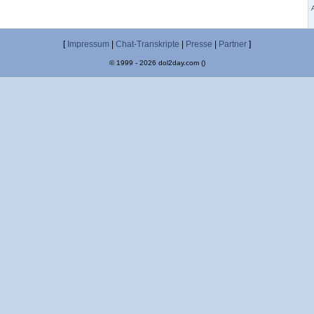
[
Impressum
|
Chat-Transkripte
|
Presse
|
Partner
]
© 1999 - 2026 dol2day.com ()