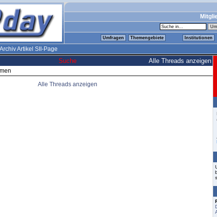
Mitgli
Umfragen
Themengebiete
Institutionen
Archiv Artikel SII-Page
Suche
Alle Threads anzeigen
emen
Alle Threads anzeigen