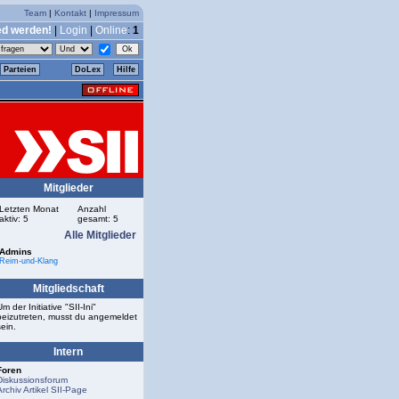
Team
|
Kontakt
|
Impressum
ed werden!
|
Login
|
Online
:
1
Parteien
DoLex
Hilfe
Mitglieder
Letzten Monat
Anzahl
aktiv: 5
gesamt: 5
Alle Mitglieder
Admins
Reim-und-Klang
Mitgliedschaft
Um der Initiative "SII-Ini"
beizutreten, musst du angemeldet
sein.
Intern
Foren
Diskussionsforum
Archiv Artikel SII-Page