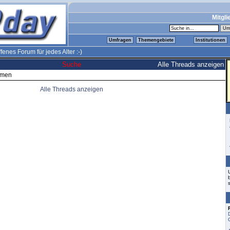
Mitgli
Umfragen
Themengebiete
Institutionen
fenes Forum für jedes Alter :-)
Suche
Alle Threads anzeigen
emen
Alle Threads anzeigen