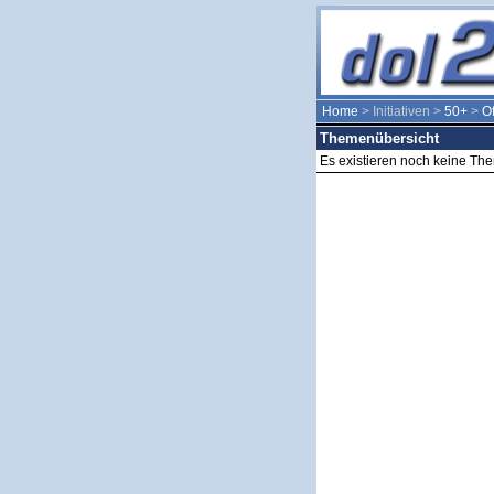
Home
> Initiativen >
50+
>
Of
Themenübersicht
Es existieren noch keine Th