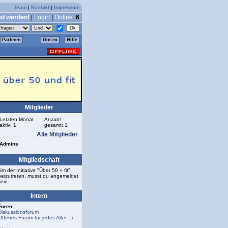
Team
|
Kontakt
|
Impressum
ed werden!
|
Login
|
Online
:
6
Parteien
DoLex
Hilfe
Mitglieder
Letzten Monat
Anzahl
aktiv: 1
gesamt: 1
Alle Mitglieder
Admins
Mitgliedschaft
Um der Initiative "Über 50 + fit"
beizutreten, musst du angemeldet
sein.
Intern
Foren
Diskussionsforum
Offenes Forum für jedes Alter :-)