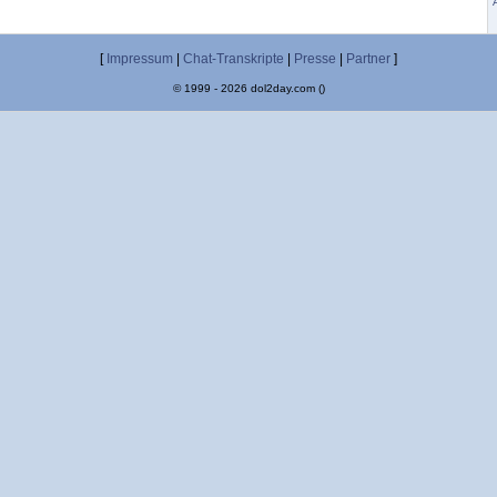
[
Impressum
|
Chat-Transkripte
|
Presse
|
Partner
]
© 1999 - 2026 dol2day.com ()