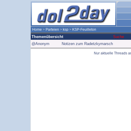
Home
>
Parteien
>
ksp
>
KSP-Feuilleton
Themenübersicht
Suche
@Anonym
Notizen zum Radetzkymarsch
Nur aktuelle Threads 