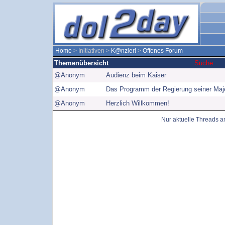
Home
> Initiativen >
K@nzler!
>
Offenes Forum
Themenübersicht
Suche
@Anonym
Audienz beim Kaiser
@Anonym
Das Programm der Regierung seiner Maj
@Anonym
Herzlich Willkommen!
Nur aktuelle Threads 