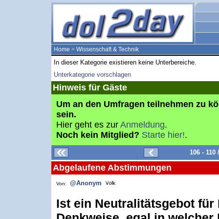
Home
>
Wissenschaft & Technik
In dieser Kategorie existieren keine Unterbereiche.
Unterkategorie vorschlagen
Hinweis für Gäste
Um an den Umfragen teilnehmen zu k
sein.
Hier geht es zur
Anmeldung
.
Noch kein Mitglied?
Starte hier!
.
106 - 110
Abgelaufene Abstimmungen
@Anonym
Von:
Ist ein Neutralitätsgebot für
Denkweise, egal in welcher