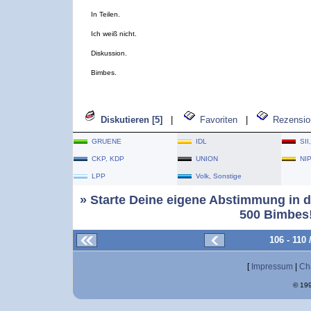
In Teilen.
Ich weiß nicht.
Diskussion.
Bimbes.
Diskutieren [5]
|
Favoriten
|
Rezensio
GRUENE
IDL
SII
CKP, KDP
UNION
NI
LPP
Volk, Sonstige
» Starte Deine eigene Abstimmung in d
500 Bimbes!
106 - 110
[
Impressum
|
Ch
© 199