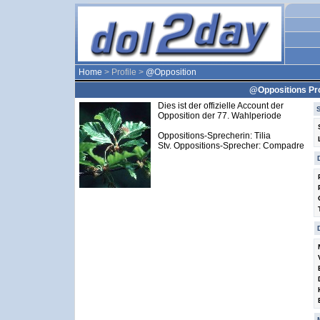
Home
> Profile >
@Opposition
@Oppositions Pro
Dies ist der offizielle Account der
Opposition der 77. Wahlperiode
Oppositions-Sprecherin: Tilia
Stv. Oppositions-Sprecher: Compadre