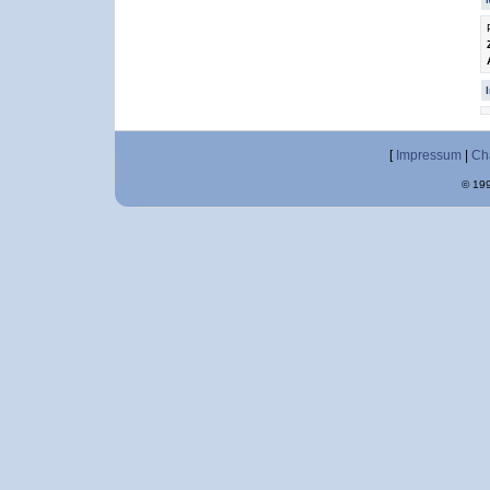
[
Impressum
|
Ch
© 199