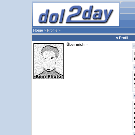
Home
> Profile >
s Profil
Über mich:
-