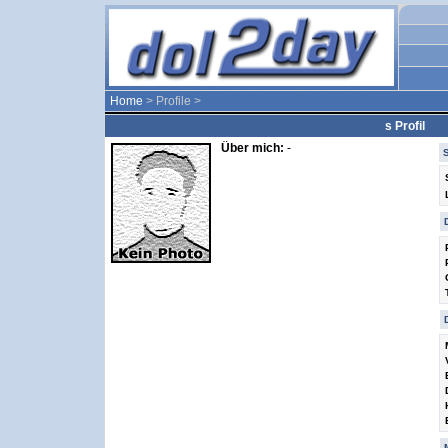
Home
> Profile >
s Profil
Über mich:
-