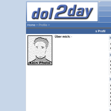
Home
> Profile >
s Profil
Über mich:
-