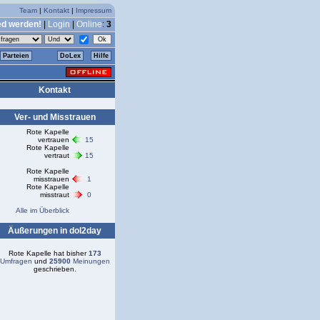
Team
|
Kontakt
|
Impressum
ed werden!
|
Login
|
Online
:
3
Parteien
DoLex
Hilfe
Kontakt
Ver- und Misstrauen
Rote Kapelle
vertrauen
15
Rote Kapelle
vertraut
15
Rote Kapelle
misstrauen
1
Rote Kapelle
misstraut
0
Alle im Überblick
Äußerungen in dol2day
Rote Kapelle hat bisher
173
Umfragen
und
25900
Meinungen
geschrieben.