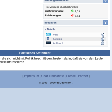
Meinungsbarometer
Pro Meinung durchschnittlich
Zustimmungen:
7,53
Ablehnungen:
7,44
Initiativen
» Details
Volk
Kicktipp
Aufbruch
Politisches Statement
e, die sich nicht mit Politik beschäftigen, besteht darin, daß sie von den Leuten
litik interessieren.
[
Impressum
|
Chat-Transkripte
|
Presse
|
Partner
]
© 1999 - 2026 dol2day.com ()