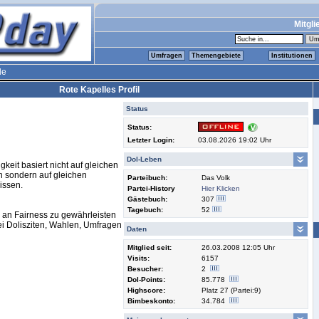
Mitgli
Umfragen
Themengebiete
Institutionen
le
Rote Kapelles Profil
Status
Status:
Letzter Login:
03.08.2026 19:02 Uhr
Dol-Leben
gkeit basiert nicht auf gleichen
sondern auf gleichen
Parteibuch:
Das Volk
issen.
Partei-History
Hier Klicken
Gästebuch:
307
Tagebuch:
52
an Fairness zu gewährleisten
ei Dolisziten, Wahlen, Umfragen
Daten
Mitglied seit:
26.03.2008 12:05 Uhr
Visits:
6157
Besucher:
2
Dol-Points:
85.778
Highscore:
Platz 27 (Partei:9)
Bimbeskonto:
34.784