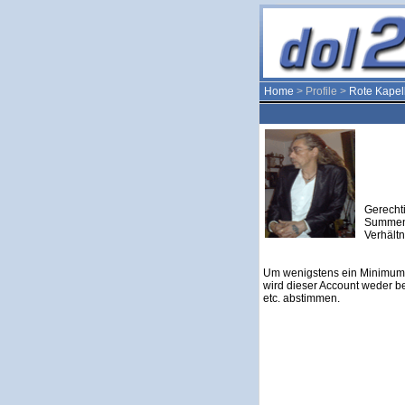
Home
> Profile >
Rote Kapel
Gerechti
Summen 
Verhältn
Um wenigstens ein Minimum 
wird dieser Account weder b
etc. abstimmen.