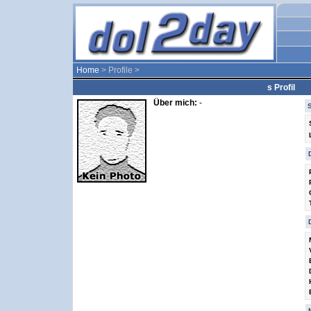
Home
> Profile >
s Profil
Über mich:
-