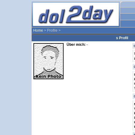
Home
> Profile >
s Profil
Über mich:
-