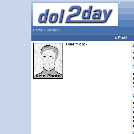
Home
> Profile >
s Profil
Über mich:
-