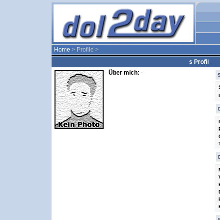
Home
> Profile >
s Profil
Über mich:
-