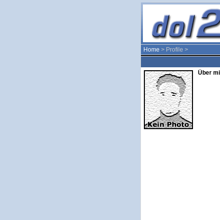
Home
> Profile >
Über mi