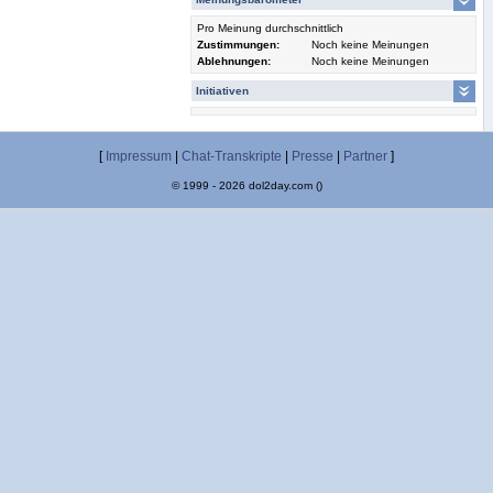
Pro Meinung durchschnittlich
Zustimmungen:
Noch keine Meinungen
Ablehnungen:
Noch keine Meinungen
Initiativen
[
Impressum
|
Chat-Transkripte
|
Presse
|
Partner
]
© 1999 - 2026 dol2day.com ()