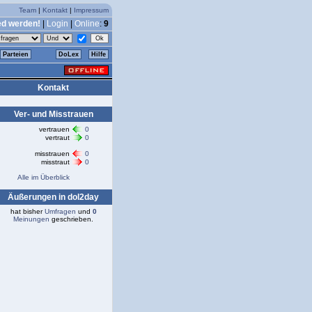
Team
|
Kontakt
|
Impressum
ed werden!
|
Login
|
Online
:
9
Parteien
DoLex
Hilfe
Kontakt
Ver- und Misstrauen
vertrauen
0
vertraut
0
misstrauen
0
misstraut
0
Alle im Überblick
Äußerungen in dol2day
hat bisher
Umfragen
und
0
Meinungen
geschrieben.