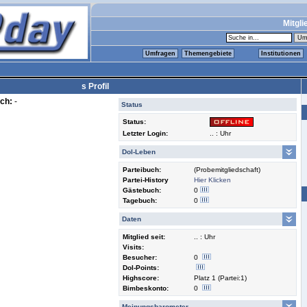
Mitgli
Umfragen
Themengebiete
Institutionen
s Profil
ch:
-
Status
Status:
Letzter Login:
.. : Uhr
Dol-Leben
Parteibuch:
(Probemitgliedschaft)
Partei-History
Hier Klicken
Gästebuch:
0
Tagebuch:
0
Daten
Mitglied seit:
.. : Uhr
Visits:
Besucher:
0
Dol-Points:
Highscore:
Platz 1 (Partei:1)
Bimbeskonto:
0
Meinungsbarometer