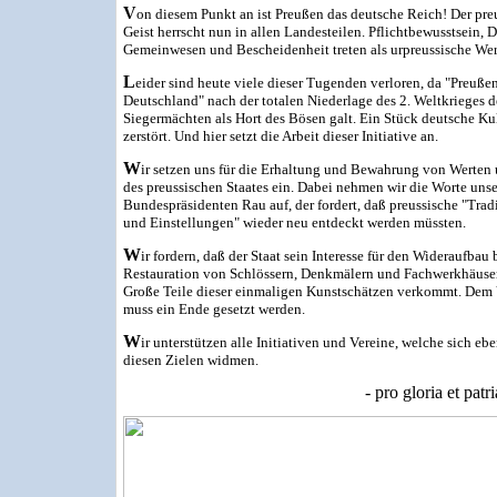
V
on diesem Punkt an ist Preußen das deutsche Reich! Der pre
Geist herrscht nun in allen Landesteilen. Pflichtbewusstsein, 
Gemeinwesen und Bescheidenheit treten als urpreussische Wer
L
eider sind heute viele dieser Tugenden verloren, da "Preußen
Deutschland" nach der totalen Niederlage des 2. Weltkrieges 
Siegermächten als Hort des Bösen galt. Ein Stück deutsche Ku
zerstört. Und hier setzt die Arbeit dieser Initiative an.
W
ir setzen uns für die Erhaltung und Bewahrung von Werten
des preussischen Staates ein. Dabei nehmen wir die Worte unse
Bundespräsidenten Rau auf, der fordert, daß preussische "Trad
und Einstellungen" wieder neu entdeckt werden müssten.
W
ir fordern, daß der Staat sein Interesse für den Wideraufbau 
Restauration von Schlössern, Denkmälern und Fachwerkhäuser
Große Teile dieser einmaligen Kunstschätzen verkommt. Dem 
muss ein Ende gesetzt werden.
W
ir unterstützen alle Initiativen und Vereine, welche sich ebe
diesen Zielen widmen.
- pro gloria et patri