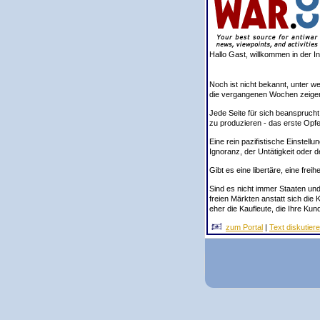
Hallo Gast, willkommen in der Init
Noch ist nicht bekannt, unter 
die vergangenen Wochen zeigen,
Jede Seite für sich beansprucht
zu produzieren - das erste Opfe
Eine rein pazifistische Einstel
Ignoranz, der Untätigkeit oder 
Gibt es eine libertäre, eine frei
Sind es nicht immer Staaten und 
freien Märkten anstatt sich die
eher die Kaufleute, die Ihre Ku
zum Portal
|
Text diskutier