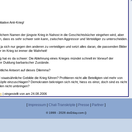
iative Anti-Krieg!
welchem Namen der jüngste Krieg in Nahost in die Geschichtsbücher eingehen wird, aber
 dass es sehr schwer sein kann, zwischen Aggressor und Verteidiger zu unterscheiden.
 ja sich nur gegen den anderen zu verteidigen und setzt alles daran, die passenden Bilder
r im Krieg ist immer die Wahrheit!
lung hat es da schwer: Die Ablehnung eines Krieges mündet schnell im Vorwurf der
der Duldung barbarischer Zustände.
heitliche Antwort auf dieses Dilemma?
staatsähnliche Gebilde die Krieg führen? Profitieren nicht alle Beteiligten viel mehr von
 Köpfe einzuschlagen? Demokraten bekreigen sich nicht, hiess es einst, doch sind es nicht
nden nicht umbringen?
en
| eingestellt von
am 24.08.2006
[
Impressum
|
Chat-Transkripte
|
Presse
|
Partner
]
© 1999 - 2026 dol2day.com ()