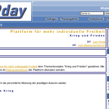
Mitgli
Umfragen
Themengebiete
Institutionen
P
eg
Plattform für mehr individuelle Freiheit
Krieg und Frieden
zum Portal
zum Diskussionsforum
orm für mehr individuelle Freiheit
dem Themenkomplex "Krieg und Frieden" gewidmet. Alle
nen im
Diskussionsforum
der Plattform diskutiert werden.
ch die persönliche Meinung der jeweiligen Autoren wieder.
en Krieg