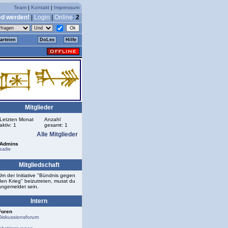
Team
|
Kontakt
|
Impressum
ed werden!
|
Login
|
Online
:
2
arteien
DoLex
Hilfe
Mitglieder
Letzten Monat
Anzahl
aktiv: 1
gesamt: 1
Alle Mitglieder
Admins
sadie
Mitgliedschaft
Um der Initiative "Bündnis gegen
den Krieg" beizutreten, musst du
angemeldet sein.
Intern
Foren
Diskussionsforum