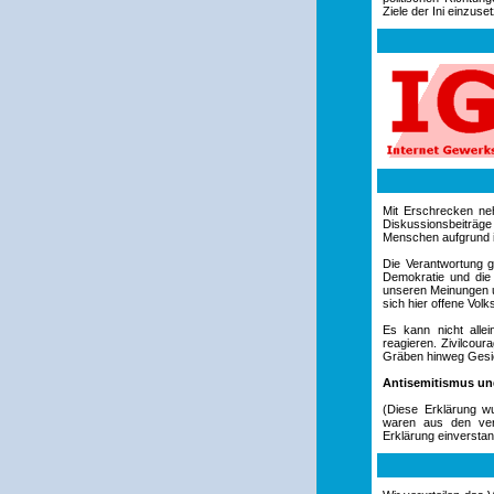
Ziele der Ini einzuse
.
Mit Erschrecken ne
Diskussionsbeiträg
Menschen aufgrund ih
Die Verantwortung g
Demokratie und die 
unseren Meinungen u
sich hier offene Volk
Es kann nicht alle
reagieren. Zivilcour
Gräben hinweg Gesic
Antisemitismus un
(Diese Erklärung w
waren aus den vers
Erklärung einverstan