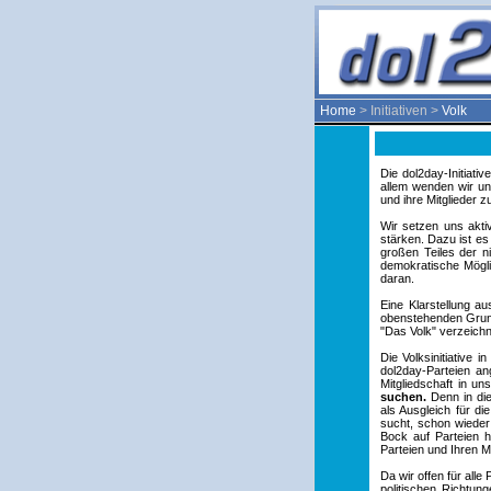
Home
> Initiativen >
Volk
Die dol2day-Initiativ
allem wenden wir un
und ihre Mitglieder z
Wir setzen uns akti
stärken. Dazu ist es 
großen Teiles der n
demokratische Mögli
daran.
Eine Klarstellung a
obenstehenden Grunds
"Das Volk" verzeichne
Die Volksinitiative i
dol2day-Parteien ang
Mitgliedschaft in un
suchen.
Denn in die
als Ausgleich für di
sucht, schon wieder
Bock auf Parteien h
Parteien und Ihren Mi
Da wir offen für alle 
politischen Richtung