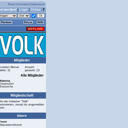
Team
|
Kontakt
|
Impressum
ed werden!
|
Login
|
Online
:
7
Parteien
DoLex
Hilfe
Mitglieder
Letzten Monat
Anzahl
aktiv: 11
gesamt: 13
Alle Mitglieder
Admins
Ostpreußen
Kreuzeiche.
Mitgliedschaft
Um der Initiative "Volk"
beizutreten, musst du angemeldet
sein.
Intern
Foren
Diskussionsforum