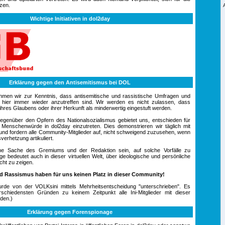
tzen.
Wichtige Initiativen in dol2day
.
Erklärung gegen den Antisemitismus bei DOL
hmen wir zur Kenntnis, dass antisemitische und rassistische Umfragen und
e hier immer wieder anzutreffen sind. Wir werden es nicht zulassen, dass
res Glaubens oder ihrer Herkunft als minderwertig eingestuft werden.
egenüber den Opfern des Nationalsozialismus gebietet uns, entschieden für
Menschenwürde in dol2day einzutreten. Dies demonstrieren wir täglich mit
nd fordern alle Community-Mitglieder auf, nicht schweigend zuzusehen, wenn
sverhetzung artikuliert.
ine Sache des Gremiums und der Redaktion sein, auf solche Vorfälle zu
age bedeutet auch in dieser virtuellen Welt, über ideologische und persönliche
ht zu zeigen.
d Rassismus haben für uns keinen Platz in dieser Community!
urde von der VOLKsini mittels Mehrheitsentscheidung "unterschrieben". Es
chiedensten Gründen zu keinem Zeitpunkt alle Ini-Mitglieder mit dieser
den.)
Erklärung gegen Forenspionage