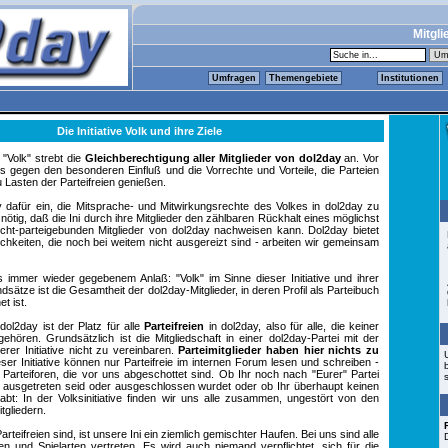
Mitgli
Umfragen
Themengebiete
Institutionen
Die Initiative Volk und ihre Ziele
e "Volk" strebt die
Gleichberechtigung aller Mitglieder von dol2day
an. Vor
s gegen den besonderen Einfluß und die Vorrechte und Vorteile, die Parteien
u Lasten der Parteifreien genießen.
v dafür ein, die Mitsprache- und Mitwirkungsrechte des Volkes in dol2day zu
nötig, daß die Ini durch ihre Mitglieder den zählbaren Rückhalt eines möglichst
icht-parteigebunden Mitglieder von dol2day nachweisen kann. Dol2day bietet
chkeiten, die noch bei weitem nicht ausgereizt sind - arbeiten wir gemeinsam
us immer wieder gegebenem Anlaß: "Volk" im Sinne dieser Initiative und ihrer
ätze ist die Gesamtheit der dol2day-Mitglieder, in deren Profil als Parteibuch
t ist.
n dol2day ist der Platz für alle
Parteifreien
in dol2day, also für alle, die keiner
ehören. Grundsätzlich ist die Mitgliedschaft in einer dol2day-Partei mit der
serer Initiative nicht zu vereinbaren.
Parteimitglieder haben hier nichts zu
ser Initiative können nur Parteifreie im internen Forum lesen und schreiben -
e Parteiforen, die vor uns abgeschottet sind. Ob Ihr noch nach "Eurer" Partei
 ausgetreten seid oder ausgeschlossen wurdet oder ob Ihr überhaupt keinen
abt: In der Volksinitiative finden wir uns alle zusammen, ungestört von den
tgliedern.
Parteifreien sind, ist unsere Ini ein ziemlich gemischter Haufen. Bei uns sind alle
en und Spielarten vertreten. Es wird auch niemand verpflichtet, sich für die