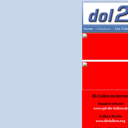
Home
> Initiativen >
Die Fal
Die Falken im Internet
Bundesverband
www.sjd-die-falken.de
Falken Berlin
www.diefalken.org