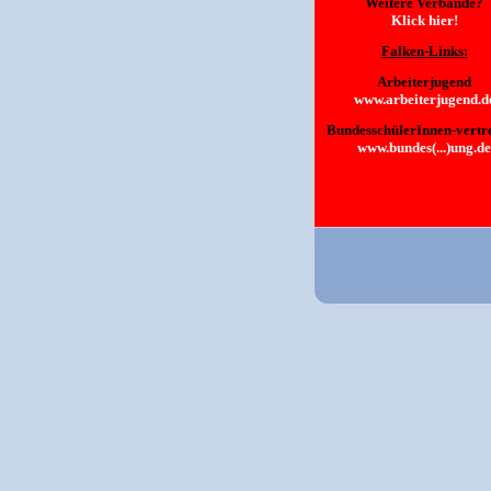
Weitere Verbände?
Klick hier!
Falken-Links:
Arbeiterjugend
www.arbeiterjugend.d
BundesschülerInnen-vertr
www.bundes(...)ung.de