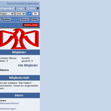
Team
|
Kontakt
|
Impressum
ed werden!
|
Login
|
Online
:
8
Parteien
DoLex
Hilfe
Mitglieder
Letzten Monat
Anzahl
aktiv: 0
gesamt: 0
Alle Mitglieder
Admins
Mitgliedschaft
Um der Initiative "Die Falken"
beizutreten, musst du angemeldet
sein.
Intern
Foren
Diskussionsforum
Abstimmungen