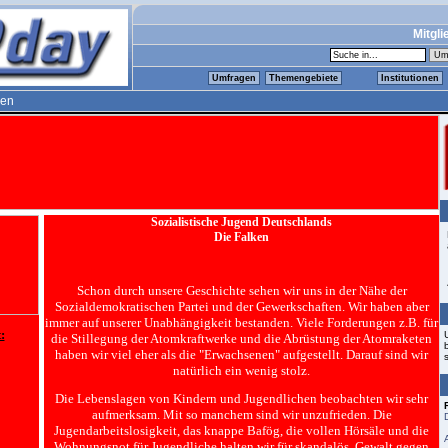
Mitgli
Umfragen
Themengebiete
Institutionen
ken
Sozialistische Jugend Deutschlands
Die Falken
Schon durch unsere Geschichte sehen wir uns in der Nähe der
Sozialdemokratischen Partei und der Gewerkschaften. Wir haben aber
immer auf unserer Unabhängigkeit bestanden. Viele Forderungen z.B. für
:
die Stillegung der Atomkraftwerke und die Abrüstung der Atomraketen
haben wir viel eher als die "Erwachsenen" aufgestellt. Darauf sind wir
natürlich ein wenig stolz.
Die Lebenslagen von Kindern und Jugendlichen beobachten wir sehr
aufmerksam. Mit so manchem sind wir unzufrieden. Die
Jugendarbeitslosigkeit, das knappe Bafög, die vollen Hörsäle und die
Wohnungsnot für Jugendliche halten wir für skandalös. Gewalt gegen