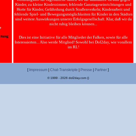
Kinder, zu kleine Kinderzimmer, fehlende Ganztageseinrichtungen und
Horte für Kinder, Gefährdung durch Straßenverkehr, Kinderarbeit und
fehlende Spiel- und Bewegungsmöglichkeiten für Kinder in den Städten
sind weitere Auswirkungen unserer Erfolgsgesellschaft. Klar, daß wir da
nicht ruhig bleiben können...
e
etung
Dies ist eine Initiative für alle Mitglieder der Falken, sowie für alle
Interessierten... Also werde Mitglied! Sowohl bei Dol2day, wie vorallem
im RL!
[
Impressum
|
Chat-Transkripte
|
Presse
|
Partner
]
© 1999 - 2026 dol2day.com ()