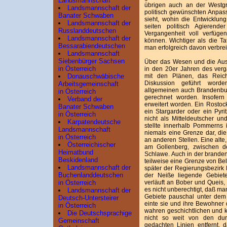
Landsmannschaft
übrigen auch an der Westgr
Landsmannschaft der
politisch gewünschten Anpass
Banater Schwaben
sieht, wohin die Entwicklu
Landsmannschaft der
seiten politisch Agieren
Russlanddeutschen
Vergangenheit voll verfüg
Landsmannschaft der
können. Wichtiger als die Ta
Bessarabiendeutschen
man erfolgreich davon verbre
Landsmannschaft
Siebenbürger Sachsen
Über das Wesen und die Ausd
in Österreich
in den 20er Jahren des ve
mit den Plänen, das Reich
Donauschwäbische
Diskussion geführt word
Arbeitsgemeinschaft
allgemeinen auch Brandenburg
in Österreich
gerechnet worden. Insofern
Verband der
erweitert worden. Ein Rostock
Banater Schwaben
ein Stargarder oder ein Pyri
in Österreich
nicht als Mitteldeutscher un
Karpatendeutsche
stellte innerhalb Pommerns
Landsmannschaft
niemals eine Grenze dar, die
in Österreich
an anderen Stellen. Eine alte
Österreichischer
am Gollenberg, zwischen 
Heimatbund
Schlawe. Auch in der branden
Beskidenland
teilweise eine Grenze von Be
Landsmannschaft der
später der Regierungsbezirk F
Buchenlanddeutschen
der Neiße liegende Gebiete
verläuft an Bober und Queis,
in Österreich
es nicht unberechtigt, daß m
Landsmannschaft der
Gebiete pauschal unter dem
Deutsch-Untersteirer
einte sie und ihre Bewohner 
in Österreich
wahren geschichtlichen und k
Die Deutschsprachige
nicht so weit von den du
Gemeinschaft
gedachten Linien entfernt,