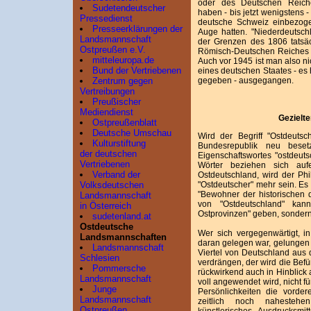
oder des Deutschen Reiches
Sudetendeutscher
haben - bis jetzt wenigstens 
Pressedienst
deutsche Schweiz einbezoge
Presseerklärungen der
Auge hatten. "Niederdeutschl
Landsmannschaft
der Grenzen des 1806 tatsä
Ostpreußen e.V.
Römisch-Deutschen Reiches l
mitteleuropa.de
Auch vor 1945 ist man also n
Bund der Vertriebenen
eines deutschen Staates - es
gegeben - ausgegangen.
Zentrum gegen
Vertreibungen
Preußischer
Mediendienst
Gezielt
Ostpreußenblatt
Deutsche Umschau
Wird der Begriff "Ostdeuts
Kulturstiftung
Bundesrepublik neu bese
der deutschen
Eigenschaftswortes "ostdeuts
Vertriebenen
Wörter beziehen sich auf
Verband der
Ostdeutschland, wird der Phi
"Ostdeutscher" mehr sein. Es 
Volksdeutschen
"Bewohner der historischen d
Landsmannschaft
von "Ostdeutschland" kan
in Österreich
Ostprovinzen" geben, sondern
sudetenland.at
Ostdeutsche
Wer sich vergegenwärtigt, i
Landsmannschaften
daran gelegen war, gelungen 
Landsmannschaft
Viertel von Deutschland aus
Schlesien
verdrängen, der wird die Bef
Pommersche
rückwirkend auch in Hinblick 
Landsmannschaft
voll angewendet wird, nicht 
Junge
Persönlichkeiten die vord
Landsmannschaft
zeitlich noch nahestehe
Ostpreußen
künstlerisches Ausdrucksmit