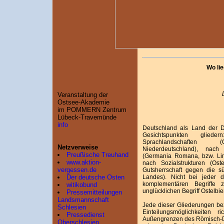
Wo li
Veranstaltung der
Ostsee-Akademie
im POMMERN Zentrum
Lübeck-Travemünde
info
Deutschland als Land der 
Gesichtspunkten gliede
Sprachlandschaften (Ob
Netzverweise
Niederdeutschland), nach
Preußische Treuhand
(Germania Romana, bzw. Lim
www.aktion-
nach Sozialstrukturen (Os
vergessen.de
Gutsherrschaft gegen die s
Landes). Nicht bei jeder d
Der deutsche Osten
komplementären Begriffe 
witikobund
unglücklichen Begriff Ostelbi
Pressemitteilungen
Landsmannschaft
Jede dieser Gliederungen be
Schlesien
Einteilungsmöglichkeiten 
Pressedienst
Außengrenzen des Römisch-D
Oberschlesien