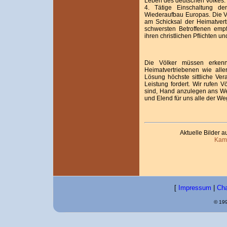
Leben des deutschen Volkes.
4. Tätige Einschaltung de
Wiederaufbau Europas. Die Vö
am Schicksal der Heimatvert
schwersten Betroffenen empf
ihren christlichen Pflichten u
Die Völker müssen erkenn
Heimatvertriebenen wie aller
Lösung höchste sittliche Ver
Leistung fordert. Wir rufen 
sind, Hand anzulegen ans Wer
und Elend für uns alle der We
Aktuelle Bilder a
Kame
[
Impressum
|
Cha
© 199