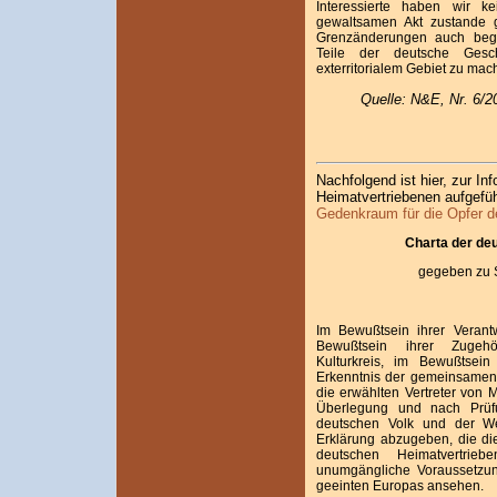
Interessierte haben wir 
gewaltsamen Akt zustande
Grenzänderungen auch begri
Teile der deutsche Gesc
exterritorialem Gebiet zu mac
Quelle: N&E, Nr. 6/2
Nachfolgend ist hier, zur In
Heimatvertriebenen aufgefüh
Gedenkraum für die Opfer de
Charta der de
gegeben zu S
Im Bewußtsein ihrer Veran
Bewußtsein ihrer Zugehör
Kulturkreis, im Bewußtsei
Erkenntnis der gemeinsamen 
die erwählten Vertreter von M
Überlegung und nach Prüf
deutschen Volk und der Welt
Erklärung abzugeben, die die
deutschen Heimatvertri
unumgängliche Voraussetzun
geeinten Europas ansehen.