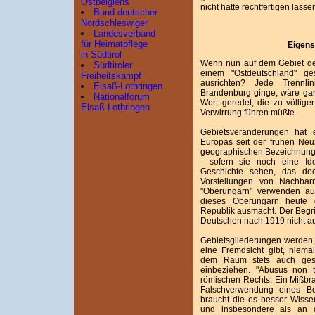
Ostbelgiens
nicht hätte rechtfertigen lasse
Bund deutscher
Nordschleswiger
Landesverband
für Heimatpflege
Eigens
in Südtirol
Wenn nun auf dem Gebiet d
Südtiroler
einem "Ostdeutschland" g
Freiheitskampf
ausrichten? Jede Trennl
Elsaß-Lothringen
Brandenburg ginge, wäre ganz
Nationalforum
Wort geredet, die zu völliger
Elsaß-Lothringen
Verwirrung führen müßte.
Gebietsveränderungen hat 
Europas seit der frühen Neu
geographischen Bezeichnunge
- sofern sie noch eine Ide
Geschichte sehen, das dec
Vorstellungen von Nachbar
"Oberungarn" verwenden auc
dieses Oberungarn heute d
Republik ausmacht. Der Begrif
Deutschen nach 1919 nicht auf
Gebietsgliederungen werden,
eine Fremdsicht gibt, niemal
dem Raum stets auch gesch
einbeziehen. "Abusus non t
römischen Rechts: Ein Mißbra
Falschverwendung eines Begr
braucht die es besser Wisse
und insbesondere als an d