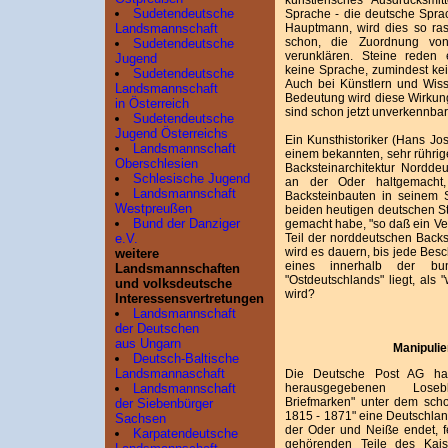
Sudetendeutsche
Sprache - die deutsche Spra
Hauptmann, wird dies so rasc
Landsmannschaft
schon, die Zuordnung von
Sudetendeutsche
verunklären. Steine reden
Jugend
keine Sprache, zumindest kei
Sudetendeutsche
Auch bei Künstlern und Wisse
Landsmannschaft
Bedeutung wird diese Wirkung
in Österreich
sind schon jetzt unverkennbar
Sudetendeutsche
Jugend Österreichs
Ein Kunsthistoriker (Hans Jo
Landsmannschaft
einem bekannten, sehr rührige
Oberschlesien
Backsteinarchitektur Nordde
Schlesische Jugend
an der Oder haltgemacht
Landsmannschaft
Backsteinbauten in seinem 
Westpreußen
beiden heutigen deutschen Sta
Bund der Danziger
gemacht habe, "so daß ein Ve
Teil der norddeutschen Backst
e.V.
wird es dauern, bis jede Besc
weitere
eines innerhalb der bun
Landsmannschaften
"Ostdeutschlands" liegt, als
und volksdeutsche
wird?
Interessensvertretungen
Landsmannschaft
der Deutschen
aus Ungarn
Manipulie
Deutsch-Baltische
Landsmannaschaft
Die Deutsche Post AG hat
herausgegebenen Loseb
Landsmannschaft
Briefmarken" unter dem scho
der Siebenbürger
1815 - 1871" eine Deutschland-
Sachsen
der Oder und Neiße endet, 
Karpatendeutsche
gehörenden Teile des Kais