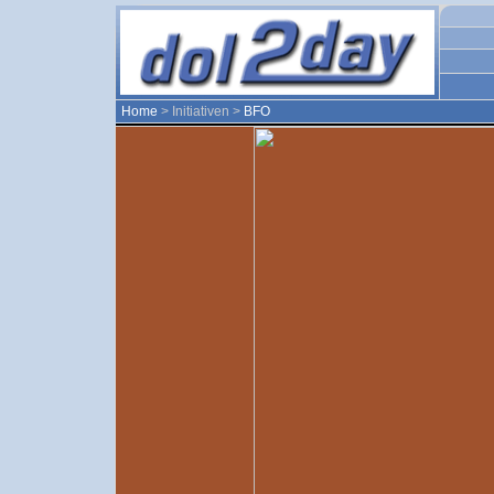
Home
> Initiativen >
BFO