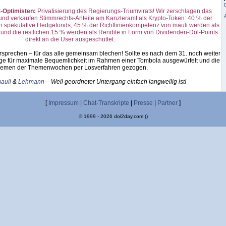
t-Optimisten:
Privatisierung des Regierungs-Triumvirats! Wir zerschlagen das
und verkaufen Stimmrechts-Anteile am Kanzleramt als Krypto-Token: 40 % der
 spekulative Hedgefonds, 45 % der Richtlinienkompetenz von mauli werden als
rt und die restlichen 15 % werden als Rendite in Form von Dividenden-Dol-Points
direkt an die User ausgeschüttet.
rsprechen – für das alle gemeinsam blechen! Sollte es nach dem 31. noch weiter
e für maximale Bequemlichkeit im Rahmen einer Tombola ausgewürfelt und die
emen der Themenwochen per Losverfahren gezogen.
auli
&
Lehmann
– Weil geordneter Untergang einfach langweilig ist!
[
Impressum
|
Chat-Transkripte
|
Presse
|
Partner
]
© 1999 - 2026 dol2day.com ()