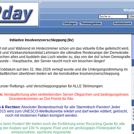
Mitgli
Umfragen
Themengebiete
Institutionen
Initiative Insolvenzverschleppung (Iiv)
t mit uns! Während im Hinterzimmer schon um das virtuelle Erbe gefeilscht wird,
li und Vizekanzlerkandidat Lehmann die ultimative Resterampe der Demokratie.
prechen alles und buddeln das Loch wieder zu, das von der dol´schen Demografie
wurde – Hauptsache, der Server raucht noch ein bisschen länger!
Enddatum auf den 31. Mai 2026 verlegt wurde und die Untergangsstimmung im
adtkirchen übertönen bieten wir die konstruktive Insolvenzverschleppung.
t unser Rettungs- und Verschleppungsplan für ALLE Strömungen:
n:
Verstaatlichung aller verbleibenden Server-Oligarchen und bedingungsloses
Grundeinkommen an Dol-Points für Alle.
n & Rechten:
Absoluter Bestandsschutz für alle Stammtisch-Parolen! Jeder
15 wird zum UNESCO-Weltkulturerbe erklärt und darf weder editiert, gelöscht,
noch mit modernen Fakten korrigiert werden.
e beim Posten! Wir bieten euch die Einführung einer Recycling-Quote für alte
g der Avatare auf 100 % vegane Pixel und ein großzügiges Förderpaket für
emissionsfreie, sachliche Argumente.