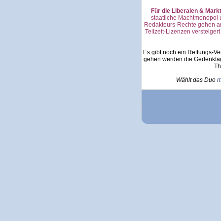
Für die Liberalen & Mark
staatliche Machtmonopol 
Redakteurs-Rechte gehen an
Teilzeit-Lizenzen versteige
Es gibt noch ein Rettungs-Ve
gehen werden die Gedenktag
Th
Wählt das Duo
m