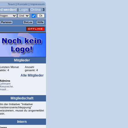
Team
|
Kontakt
|
Impressum
ed werden!
|
Login
|
Online
:
3
Parteien
DoLex
Hilfe
Mitglieder
Letzten Monat
Anzahl
aktiv: 4
gesamt: 4
Alle Mitglieder
Admins
Lehmann
Kreuzeiche.
mauli...
Mitgliedschaft
Um der Initiative "Initiative
Insolvenzverschleppung"
beizutreten, musst du angemeldet
sein.
Intern
Foren