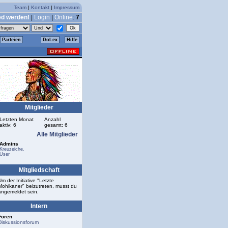
Team
|
Kontakt
|
Impressum
ed werden!
|
Login
|
Online
:
7
Parteien
DoLex
Hilfe
Mitglieder
Letzten Monat
Anzahl
aktiv: 6
gesamt: 6
Alle Mitglieder
Admins
Kreuzeiche.
User
Mitgliedschaft
Um der Initiative "Letzte
Mohikaner" beizutreten, musst du
angemeldet sein.
Intern
Foren
Diskussionsforum