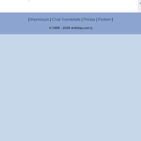
[
Impressum
|
Chat-Transkripte
|
Presse
|
Partner
]
© 1999 - 2026 dol2day.com ()