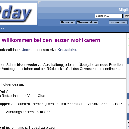
Mitgli
Umfragen
Themengebiete
Institutionen
ner
h Willkommen bei den letzten Mohikanern
zlerkandidaten
User
und dessen Vize
Kreuzeiche.
zten Schritt bis entweder zur Abschaltung, oder zur Übergabe an neue Betreiber
m Vordergrund stehen und ein Rückblick auf all das Gewesene ein sentimentale
h Folgendes an:
Dols"
en Redax in einem Video-Chat
ruppen zu aktuellen Themen (Eventuell mit einem neuen Ansatz ohne das BoP-
en. Allerdings anders als bisher
ern! Es lohnt nicht, Trübsal zu blasen.