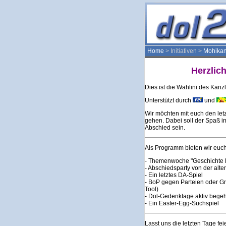
Home
> Initiativen >
Mohika
Herzlic
Dies ist die Wahlini des Kan
Unterstützt durch
und
Wir möchten mit euch den let
gehen. Dabei soll der Spaß i
Abschied sein.
Als Programm bieten wir euc
- Themenwoche "Geschichte 
- Abschiedsparty von der alt
- Ein letztes DA-Spiel
- BoP gegen Parteien oder G
Tool)
- Dol-Gedenktage aktiv begeh
- Ein Easter-Egg-Suchspiel
Lasst uns die letzten Tage fei