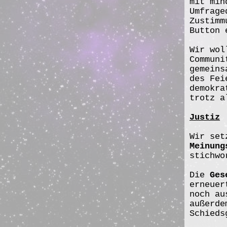
mit min
Umfrage
Zustimm
Button 
Wir wol
Communi
gemeins
des Fei
demokra
trotz a
Justiz
Wir set
Meinung
stichw
Die
Ges
erneuer
noch au
außerde
Schieds