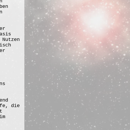
n
ben
n
er
asis
 Nutzen
isch
er
ns
end
fe, die
t
im