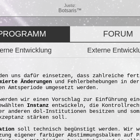
Justiz:
Botsaris™
PROGRAMM
FORUM
terne Entwicklung
Externe Entwickl
den uns dafür einsetzen, dass zahlreiche fert
mierte Änderungen
und Fehlerbehebungen in der
en Amtsperiode umgesetzt werden.
werden wir einen Vorschlag zur Einführung ein
gewählten
Instanz
entwickeln, die Kontrollrech
er anderen dol-Institutionen besitzen und som
kzeptanz stärken soll.
ation
soll technisch begünstigt werden. Wir w
zung eigener farbiger Abstimmungsbalken auf P