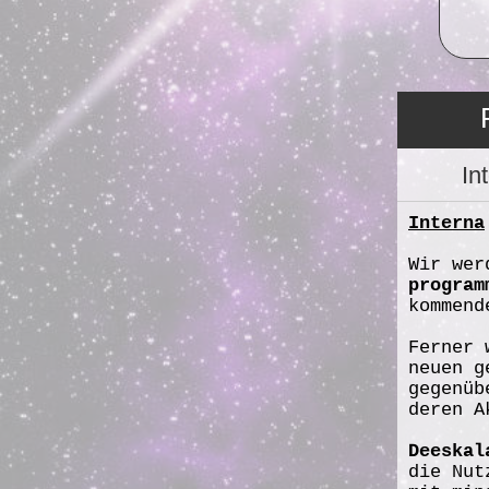
In
Interna
Wir wer
program
kommend
Ferner 
neuen 
gegenüb
deren A
Deeskal
die Nut