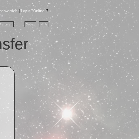
ied werden!
Login
Online
|
|
:
7
Parteien
DoLex
Hilfe
sfer