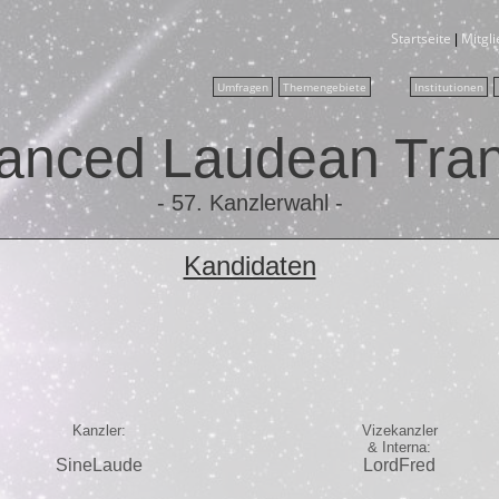
Startseite
Mitgl
|
Umfragen
Themengebiete
Institutionen
anced Laudean Tran
- 57. Kanzlerwahl -
Kandidaten
Kanzler:
Vizekanzler
& Interna:
SineLaude
LordFred