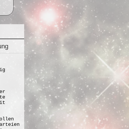
ung
ig
er
te
it
ollen
arteien