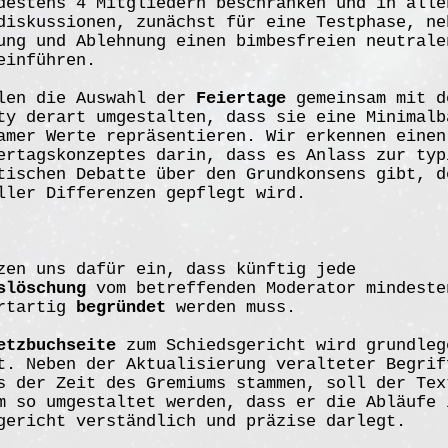
destens 4 Mitgliedern beschränken und in alle
diskussionen, zunächst für eine Testphase, ne
ung und Ablehnung einen bimbesfreien neutrale
einführen.
len die Auswahl der
Feiertage
gemeinsam mit d
ty derart umgestalten, dass sie eine Minimalb
amer Werte repräsentieren. Wir erkennen einen
ertagskonzeptes darin, dass es Anlass zur typ
tischen Debatte über den Grundkonsens gibt, d
ller Differenzen gepflegt wird.
zen uns dafür ein, dass künftig jede
slöschung
vom betreffenden Moderator mindeste
ortartig
begründet
werden muss.
etzbuchseite
zum Schiedsgericht wird grundleg
t. Neben der Aktualisierung veralteter Begrif
s der Zeit des Gremiums stammen, soll der Tex
m so umgestaltet werden, dass er die Abläufe 
gericht verständlich und präzise darlegt.