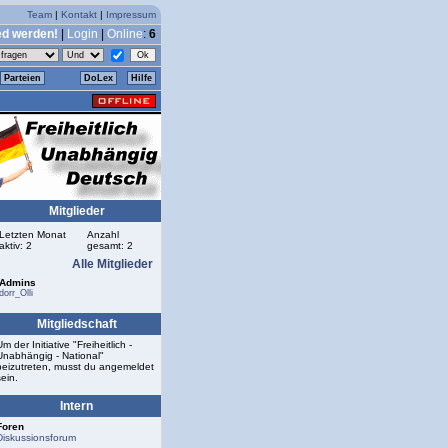
Team
|
Kontakt
|
Impressum
ed werden!
|
Login
|
Online
:
6
Parteien
DoLex
Hilfe
Mitglieder
Letzten Monat
Anzahl
aktiv: 2
gesamt: 2
Alle Mitglieder
Admins
dorr_Olli
Mitgliedschaft
Um der Initiative "Freiheitlich -
Unabhängig - National"
beizutreten, musst du angemeldet
sein.
Intern
Foren
Diskussionsforum