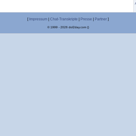
[
Impressum
|
Chat-Transkripte
|
Presse
|
Partner
]
© 1999 - 2026 dol2day.com ()