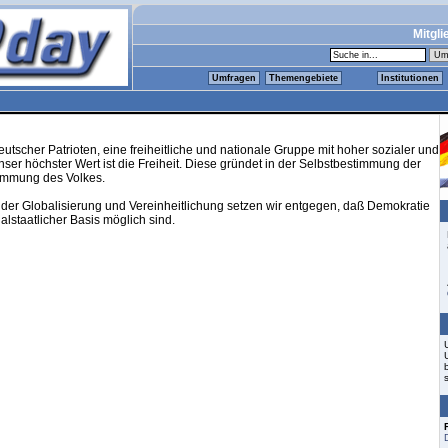
Mitgli
Umfragen
Themengebiete
Institutionen
utscher Patrioten, eine freiheitliche und nationale Gruppe mit hoher sozialer und
nser höchster Wert ist die Freiheit. Diese gründet in der Selbstbestimmung der
timmung des Volkes.
der Globalisierung und Vereinheitlichung setzen wir entgegen, daß Demokratie
alstaatlicher Basis möglich sind.