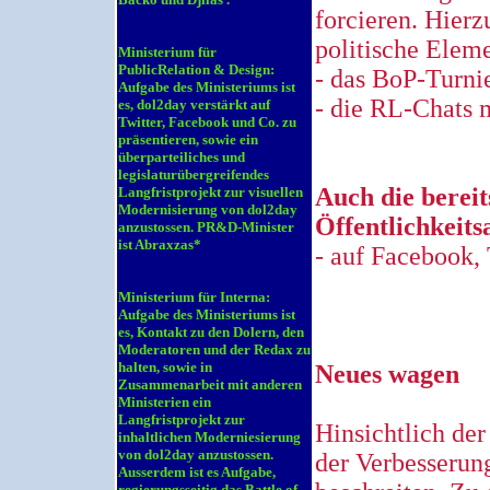
forcieren. Hierz
politische Eleme
Ministerium für
PublicRelation & Design:
- das BoP-Turni
Aufgabe des Ministeriums ist
- die RL-Chats 
es, dol2day verstärkt auf
Twitter, Facebook und Co. zu
präsentieren, sowie ein
überparteiliches und
legislaturübergreifendes
Auch die berei
Langfristprojekt zur visuellen
Modernisierung von dol2day
Öffentlichkeits
anzustossen. PR&D-Minister
ist Abraxzas*
- auf Facebook, T
Ministerium für Interna:
Aufgabe des Ministeriums ist
es, Kontakt zu den Dolern, den
Moderatoren und der Redax zu
halten, sowie in
Neues wagen
Zusammenarbeit mit anderen
Ministerien ein
Langfristprojekt zur
Hinsichtlich der
inhaltlichen Moderniesierung
von dol2day anzustossen.
der Verbesserun
Ausserdem ist es Aufgabe,
regierungsseitig das Battle of