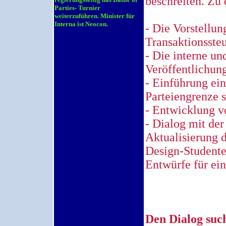
beschreiten. Zu 
Parties- Turnier
weiterzuführen. Minister für
Interna ist Neocon.
- Die Vorstellun
Transaktionssteu
- Die interne un
Veröffentlichu
- Einführung ein
Parteiengrenze s
- Entwicklung 
- Dialog mit der
Aktualisierung 
Design-Studente
Entwürfe für ein
Den Dialog suc