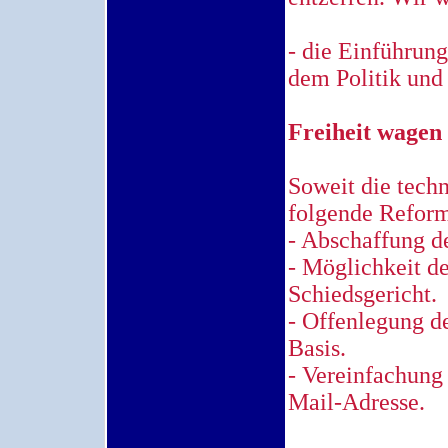
- die Einführun
dem Politik und 
Freiheit wagen
Soweit die tech
folgende Reforme
- Abschaffung d
- Möglichkeit d
Schiedsgericht.
- Offenlegung de
Basis.
- Vereinfachung
Mail-Adresse.