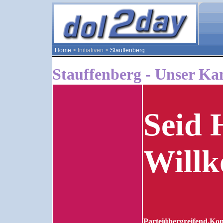
Home
> Initiativen >
Stauffenberg
Stauffenberg - Unser Kan
Seid 
Will
Parteiübergreifend.Kons