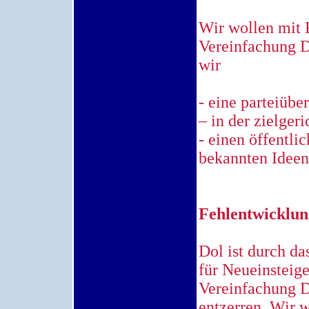
Wir wollen mit
Vereinfachung D
wir
- eine parteiübe
– in der zielger
- einen öffentli
bekannten Ideen
Fehlentwicklun
Dol ist durch da
für Neueinsteige
Vereinfachung D
entzerren. Wir 