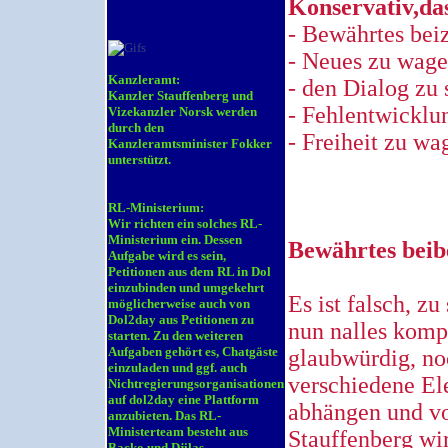
Konservativ,da
- Bewährtes bei
- Neues zu wag
Kanzleramt:
- den Dialog zu 
Kanzler Stauffenberg und
- Fehlentwicklu
Vizekanzler Norsk werden
durch den
- Freiheit zu wa
Kanzleramtsminister Fokker
unterstützt.
RL-Ministerium:
Wir richten ein solches RL-
Ministerium ein. Dessen
Bewährtes beib
Aufgabe wird es sein,
Petitionen aus dem RL in Dol
einzubinden und umgekehrt
Es ist falsch, z
möglicherweise auch von
Dol2day aus Petitionen zu
nun nalles komp
starten. Zu den weiteren
Aufgaben gehört es, Chatgäste
glaubwürdig, noc
einzuladen und ggf. auch
verschiedene El
Nichtregierungsorganisationen
auf dol2day eine Plattform
abhängen und vo
anzubieten. Das RL-
Ministerteam besteht aus
Stauffenberg wi
Backo und Djilas .