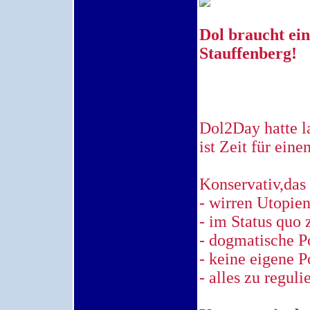
Dol braucht ei
Stauffenberg!
Dol2Day hatte l
ist Zeit für ei
Konservativ,das 
- wirren Utopien
- im Status quo
- dogmatische Po
- keine eigene P
- alles zu reguli