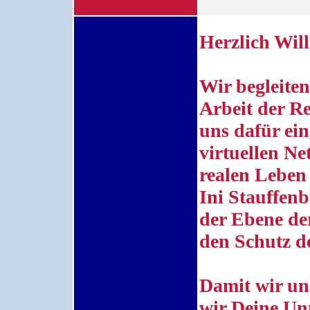
Herzlich Wi
Wir begleiten
Arbeit der Re
uns dafür ein
virtuellen N
realen Leben 
Ini Stauffen
der Ebene de
den Schutz d
Damit wir un
wir Deine Un