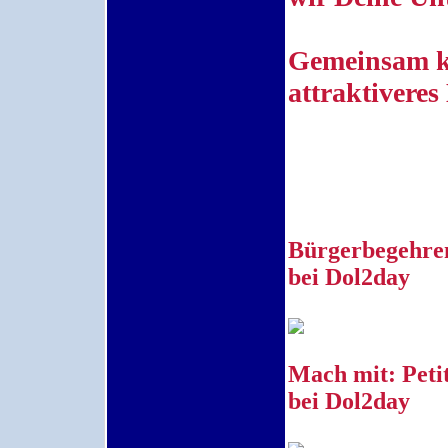
Gemeinsam kö
attraktiveres
Bürgerbegehren
bei Dol2day
Mach mit: Peti
bei Dol2day