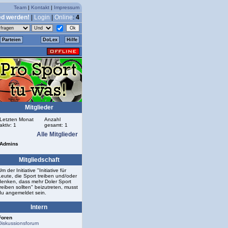
Team
|
Kontakt
|
Impressum
ed werden!
|
Login
|
Online
:
4
Parteien
DoLex
Hilfe
Mitglieder
Letzten Monat
Anzahl
aktiv: 1
gesamt: 1
Alle Mitglieder
Admins
Mitgliedschaft
Um der Initiative "Initiative für
Leute, die Sport treiben und/oder
denken, dass mehr Doler Sport
treiben sollten" beizutreten, musst
du angemeldet sein.
Intern
Foren
Diskussionsforum