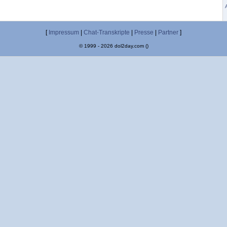
[
Impressum
|
Chat-Transkripte
|
Presse
|
Partner
]
© 1999 - 2026 dol2day.com ()