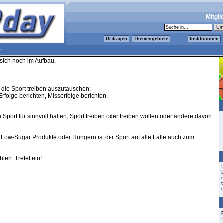
Mitgli
Umfragen
Themengebiete
Institutionen
rt
 sich noch im Aufbau.
n, die Sport treiben auszutauschen:
Erfolge berichten, Misserfolge berichten.
die Sport für sinnvoll halten, Sport treiben oder treiben wollen oder andere davon
, Low-Sugar Produkte oder Hungern ist der Sport auf alle Fälle auch zum
len: Tretet ein!