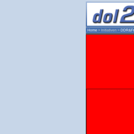
Home
> Initiativen >
DDR&Fr