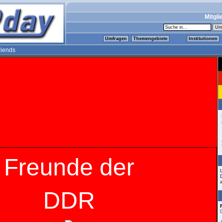
Mitgli
Umfragen
Themengebiete
Institutionen
iends
Freunde der
DDR