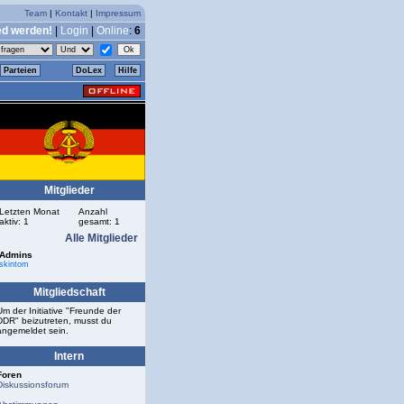
Team
|
Kontakt
|
Impressum
ed werden!
|
Login
|
Online
:
6
Parteien
DoLex
Hilfe
Mitglieder
Letzten Monat
Anzahl
aktiv: 1
gesamt: 1
Alle Mitglieder
Admins
skintom
Mitgliedschaft
Um der Initiative "Freunde der
DDR" beizutreten, musst du
angemeldet sein.
Intern
Foren
Diskussionsforum