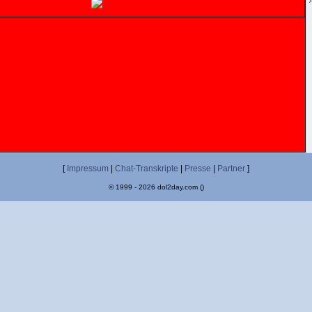
[
Impressum
|
Chat-Transkripte
|
Presse
|
Partner
]
© 1999 - 2026 dol2day.com ()