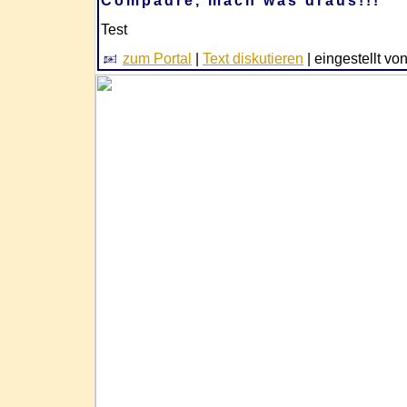
Compadre, mach was draus!!!
Test
zum Portal
|
Text diskutieren
| eingestellt vo