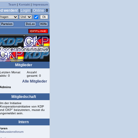
Team
|
Kontakt
|
Impressum
ed werden!
|
Login
|
Online
:
0
Parteien
DoLex
Hilfe
Mitglieder
Letzten Monat
Anzahl
aktiv: 0
gesamt: 0
Alle Mitglieder
Admins
Mitgliedschaft
Um der Initiative
"Kooperationsinitiative von KDP
und CKP" beizutreten, musst du
angemeldet sein.
Intern
Foren
Diskussionsforum