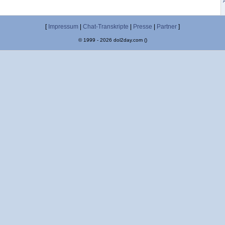
[
Impressum
|
Chat-Transkripte
|
Presse
|
Partner
]
© 1999 - 2026 dol2day.com ()