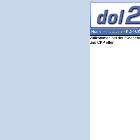
Home
> Initiativen >
KDP-C
Willkommen bei der "Kooperati
und CKP offen.