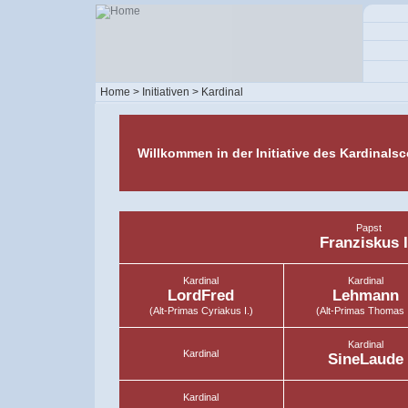
Home
> Initiativen >
Kardinal
Willkommen in der Initiative des Kardinalsc
Papst
Franziskus I
Kardinal
Kardinal
LordFred
Lehmann
(Alt-Primas Cyriakus I.)
(Alt-Primas Thomas I
Kardinal
Kardinal
SineLaude
Kardinal