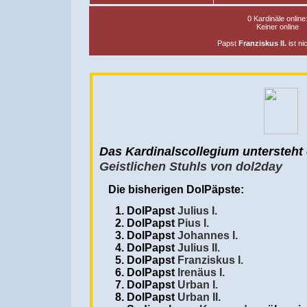
0
online
Keiner online
Papst
Franziskus II.
ist
Das Kardinalscollegium untersteht
Geistlichen Stuhls von dol2day
Die bisherigen DolPäpste:
DolPapst
Julius I.
DolPapst
Pius I.
DolPapst
Johannes I.
DolPapst
Julius II.
DolPapst
Franziskus I.
DolPapst
Irenäus I.
DolPapst
Urban I.
DolPapst
Urban II.