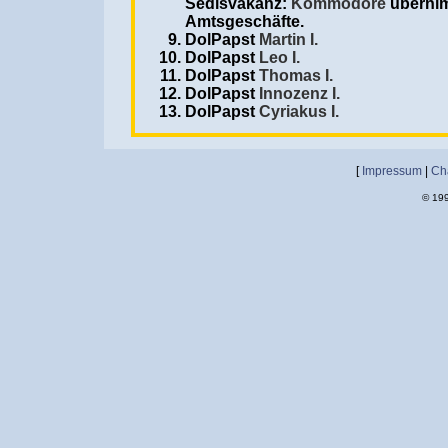
Sedisvakanz:
Kommodore
übernim
Amtsgeschäfte.
DolPapst
Martin I.
DolPapst
Leo I.
DolPapst
Thomas I.
DolPapst
Innozenz I.
DolPapst
Cyriakus I.
[
Impressum
|
Ch
© 199