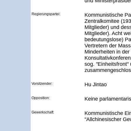
und Ministerpräside
Regierungspartei:
Kommunistische Par
Zentralkomitee (193 
Mitglieder) und de
Mitglieder). Acht we
bedeutungslose) Pa
Vertretern der Mas
Minderheiten in der 
Konsultativkonferen
sog. "Einheitsfront
zusammengeschlos
Vorsitzender:
Hu Jintao
Opposition:
Keine parlamentari
Gewerkschaft:
Kommunistische Ein
"Allchinesischer G