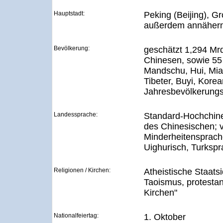
Hauptstadt:
Peking (Beijing), G
außerdem annähern
Bevölkerung:
geschätzt 1,294 Mr
Chinesen, sowie 55
Mandschu, Hui, Mia
Tibeter, Buyi, Korea
Jahresbevölkerung
Landessprache:
Standard-Hochchine
des Chinesischen; 
Minderheitensprache
Uighurisch, Turksp
Religionen / Kirchen:
Atheistische Staats
Taoismus, protestan
Kirchen"
Nationalfeiertag:
1. Oktober