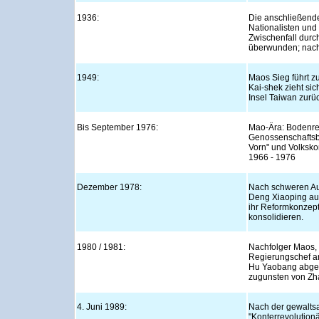
1936:
Die anschließende
Nationalisten un
Zwischenfall durc
überwunden; nach 
1949:
Maos Sieg führt z
Kai-shek zieht sic
Insel Taiwan zurüc
Bis September 1976:
Mao-Ära: Bodenre
Genossenschaftsb
Vorn" und Volksk
1966 - 1976
Dezember 1978:
Nach schweren A
Deng Xiaoping auf
ihr Reformkonzept
konsolidieren.
1980 / 1981:
Nachfolger Maos,
Regierungschef an
Hu Yaobang abgeb
zugunsten von Zha
4. Juni 1989:
Nach der gewalts
"Konterrevolution