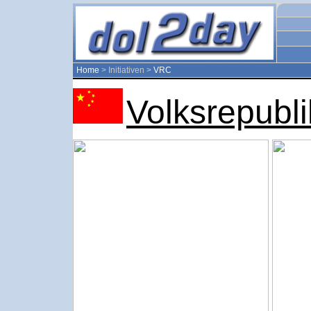
Home
> Initiativen >
VRC
Volksrepubl