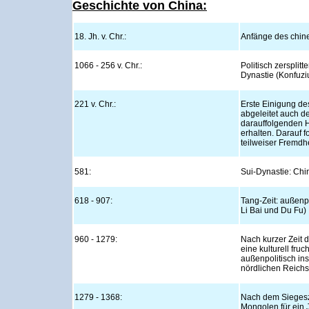
Geschichte von China:
18. Jh. v. Chr.:
Anfänge des chin
1066 - 256 v. Chr.:
Politisch zersplitt
Dynastie (Konfuziu
221 v. Chr.:
Erste Einigung de
abgeleitet auch de
darauffolgenden Ha
erhalten. Darauf f
teilweiser Fremdhe
581:
Sui-Dynastie: Chin
618 - 907:
Tang-Zeit: außenpo
Li Bai und Du Fu)
960 - 1279:
Nach kurzer Zeit 
eine kulturell fru
außenpolitisch ins
nördlichen Reichst
1279 - 1368:
Nach dem Siegesz
Mongolen für ein 