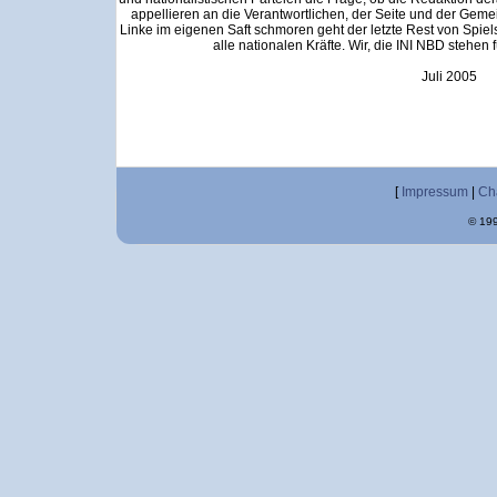
appellieren an die Verantwortlichen, der Seite und der Gem
Linke im eigenen Saft schmoren geht der letzte Rest von Spiel
alle nationalen Kräfte. Wir, die INI NBD stehen f
Juli 2005
[
Impressum
|
Ch
© 199