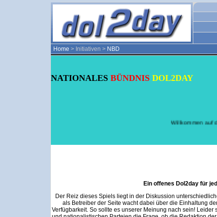
Home
> Initiativen >
NBD
NATIONALES
BÜNDNIS
DOL2DAY
Willkommen auf den 
Ein offenes Dol2day für j
Der Reiz dieses Spiels liegt in der Diskussion unterschiedli
als Betreiber der Seite wacht dabei über die Einhaltung d
Verfügbarkeit. So sollte es unserer Meinung nach sein! Leider 
und nationalistischen Parteien die Frage, ob die Redaktion der