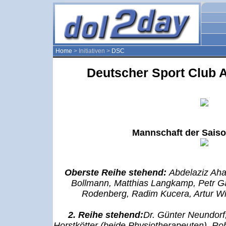
Home
> Initiativen >
DSC
Deutscher Sport Club A
Mannschaft der Saiso
Oberste Reihe stehend:
Abdelaziz Aha
Bollmann, Matthias Langkamp, Petr Gab
Rodenberg, Radim Kucera, Artur Wic
2. Reihe stehend:
Dr. Günter Neundor
Horstkötter (beide Physiotherapeuten), Ro