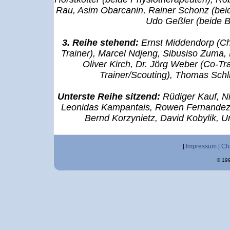
Rau, Asim Obarcanin, Rainer Schonz (beid
Udo Geßler (beide 
3. Reihe stehend:
Ernst Middendorp (Ch
Trainer), Marcel Ndjeng, Sibusiso Zuma, 
Oliver Kirch, Dr. Jörg Weber (Co-Tr
Trainer/Scouting), Thomas Schli
Unterste Reihe sitzend:
Rüdiger Kauf, Ni
Leonidas Kampantais, Rowen Fernandez,
Bernd Korzynietz, David Kobylik, 
[
Impressum
|
Ch
© 199