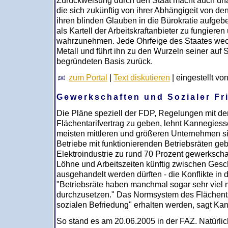
Zurückweisung durch den Staat macht auch un
die sich zukünftig von ihrer Abhängigeit von de
ihren blinden Glauben in die Bürokratie aufgeb
als Kartell der Arbeitskraftanbieter zu fungiere
wahrzunehmen. Jede Ohrfeige des Staates wec
Metall und führt ihn zu den Wurzeln seiner auf S
begründeten Basis zurück.
zum Portal
|
Text diskutieren
| eingestellt vo
Gewerkschaften und Sozialer Fr
Die Pläne speziell der FDP, Regelungen mit de
Flächentarifvertrag zu geben, lehnt Kannegiesser
meisten mittleren und größeren Unternehmen s
Betriebe mit funktionierenden Betriebsräten gebe
Elektroindustrie zu rund 70 Prozent gewerkschaft
Löhne und Arbeitszeiten künftig zwischen Gesc
ausgehandelt werden dürften - die Konflikte in d
"Betriebsräte haben manchmal sogar sehr viel
durchzusetzen." Das Normsystem des Flächenta
sozialen Befriedung" erhalten werden, sagt Ka
So stand es am 20.06.2005 in der FAZ. Natürlich