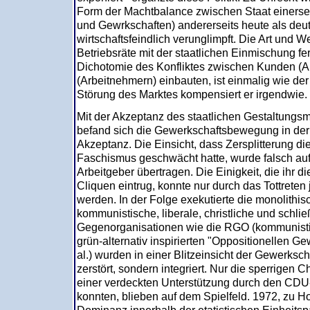
Form der Machtbalance zwischen Staat einerseit
und Gewrkschaften) andererseits heute als deu
wirtschaftsfeindlich verunglimpft. Die Art und W
Betriebsräte mit der staatlichen Einmischung fe
Dichotomie des Konfliktes zwischen Kunden (Ar
(Arbeitnehmern) einbauten, ist einmalig wie der 
Störung des Marktes kompensiert er irgendwie.
Mit der Akzeptanz des staatlichen Gestaltungs
befand sich die Gewerkschaftsbewegung in der 
Akzeptanz. Die Einsicht, dass Zersplitterung 
Faschismus geschwächt hatte, wurde falsch au
Arbeitgeber übertragen. Die Einigkeit, die ihr d
Cliquen eintrug, konnte nur durch das Tottreten
werden. In der Folge exekutierte die monolithi
kommunistische, liberale, christliche und schlie
Gegenorganisationen wie die RGO (kommunisti
grün-alternativ inspirierten "Oppositionellen G
al.) wurden in einer Blitzeinsicht der Gewerksc
zerstört, sondern integriert. Nur die sperrigen C
einer verdeckten Unterstützung durch den CDU-
konnten, blieben auf dem Spielfeld. 1972, zu H