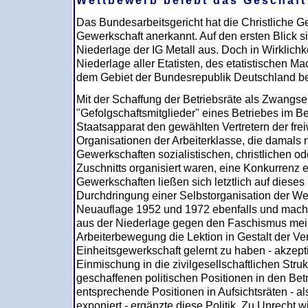
Wettbewerb belebt das Geschäft
Das Bundesarbeitsgericht hat die Christliche G
Gewerkschaft anerkannt. Auf den ersten Blick s
Niederlage der IG Metall aus. Doch in Wirklichk
Niederlage aller Etatisten, des etatistischen Mac
dem Gebiet der Bundesrepublik Deutschland b
Mit der Schaffung der Betriebsräte als Zwangse
"Gefolgschaftsmitglieder" eines Betriebes im B
Staatsapparat den gewählten Vertretern der freiw
Organisationen der Arbeiterklasse, die damals 
Gewerkschaften sozialistischen, christlichen od
Zuschnitts organisiert waren, eine Konkurrenz 
Gewerkschaften ließen sich letztlich auf dieses 
Durchdringung einer Selbstorganisation der Wer
Neuauflage 1952 und 1972 ebenfalls und macht
aus der Niederlage gegen den Faschismus mein
Arbeiterbewegung die Lektion in Gestalt der Ver
Einheitsgewerkschaft gelernt zu haben - akzepti
Einmischung in die zivilgesellschaftlichen Stru
geschaffenen politischen Positionen in den Be
entsprechende Positionen in Aufsichtsräten - al
exponiert - ergänzte diese Politik. Zu Unrecht 