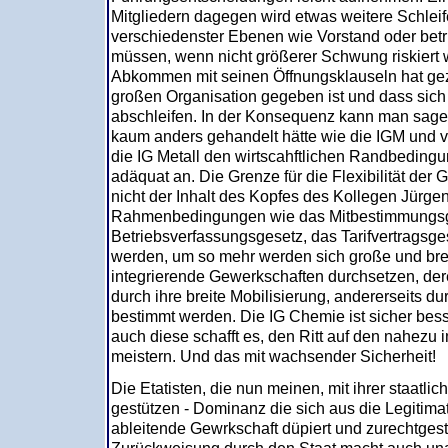
Mitgliedern dagegen wird etwas weitere Schlei
verschiedenster Ebenen wie Vorstand oder betri
müssen, wenn nicht größerer Schwung riskiert 
Abkommen mit seinen Öffnungsklauseln hat gezei
großen Organisation gegeben ist und dass sic
abschleifen. In der Konsequenz kann man sage
kaum anders gehandelt hätte wie die IGM und vi
die IG Metall den wirtscahftlichen Randbedin
adäquat an. Die Grenze für die Flexibilität der G
nicht der Inhalt des Kopfes des Kollegen Jürgen
Rahmenbedingungen wie das Mitbestimmungsg
Betriebsverfassungsgesetz, das Tarifvertragsge
werden, um so mehr werden sich große und bre
integrierende Gewerkschaften durchsetzen, dere
durch ihre breite Mobilisierung, andererseits d
bestimmt werden. Die IG Chemie ist sicher besse
auch diese schafft es, den Ritt auf den nahezu i
meistern. Und das mit wachsender Sicherheit!
Die Etatisten, die nun meinen, mit ihrer staatl
gestützen - Dominanz die sich aus die Legitimati
ableitende Gewrkschaft düpiert und zurechtgest