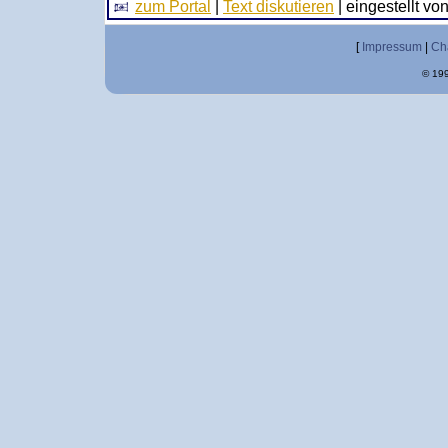
zum Portal
|
Text diskutieren
| eingestellt vo
[
Impressum
|
Ch
© 199