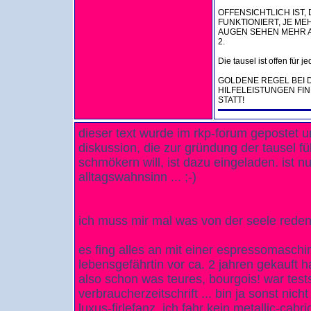
OFFENSICHTLICH IST
FUNKTIONIERT, JE ME
AUGEN SEHEN MEHR A
2.
Die tausel ist offen für j
GOLDENE REGEL BEI 
HILFELEISTUNGEN FI
STATT!
dieser text wurde im rkp-forum gepostet 
diskussion, die zur gründung der tausel fü
schmökern will, ist dazu eingeladen. ist 
alltagswahnsinn ... ;-)
ich muss mir mal was von der seele reden
es fing alles an mit einer espressomaschin
lebensgefährtin vor ca. 2 jahren gekauft 
also schon was teures, bourgois! war test
verbraucherzeitschrift ... bin ja sonst nic
luxus-firlefanz, ich fahr kein metallic-cab