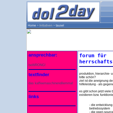
Home
> Initiativen >
tausel
ansprechbar:
forum für
herrschafts
beWRONG!
produktion, hierarchie- 
textfinder
bitte schön?
ziel ist die aneignung d
das kaffeemaschinendilemma!
hilfeleistung - als gege
...
es gibt schon jetzt viele
existieren bzw. funktioni
links
- die entwicklung
betriebssystem
- die open-sourc