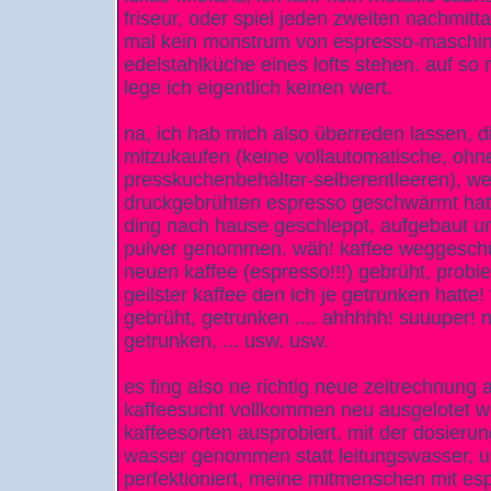
friseur, oder spiel jeden zweiten nachmitt
mal kein monstrum von espresso-maschine
edelstahlküche eines lofts stehen. auf so
lege ich eigentlich keinen wert.
na, ich hab mich also überreden lassen, 
mitzukaufen (keine vollautomatische, ohn
presskuchenbehälter-selberentleeren), we
druckgebrühten espresso geschwärmt hat. 
ding nach hause geschleppt, aufgebaut un
pulver genommen. wäh! kaffee weggeschütt
neuen kaffee (espresso!!!) gebrüht, probier
geilster kaffee den ich je getrunken hatte!
gebrüht, getrunken .... ahhhhh! suuuper! 
getrunken, ... usw. usw.
es fing also ne richtig neue zeitrechnung 
kaffeesucht vollkommen neu ausgelotet w
kaffeesorten ausprobiert, mit der dosierun
wasser genommen statt leitungswasser, 
perfektioniert, meine mitmenschen mit esp