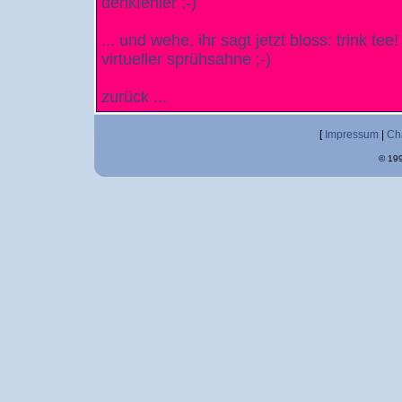
denkfehler ;-)
... und wehe, ihr sagt jetzt bloss: trink t
virtueller sprühsahne ;-)
zurück ...
[
Impressum
|
Ch
© 199