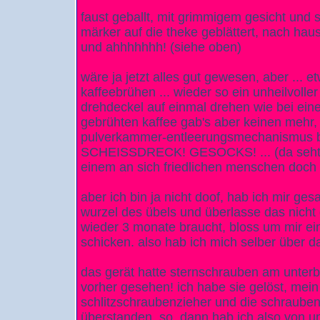
faust geballt, mit grimmigem gesicht u
märker auf die theke geblättert, nach hause
und ahhhhhhh! (siehe oben)
wäre ja jetzt alles gut gewesen, aber ... et
kaffeebrühen ... wieder so ein unheilvolle
drehdeckel auf einmal drehen wie bei eine
gebrühten kaffee gab's aber keinen mehr,
pulverkammer-entleerungsmechanismus 
SCHEISSDRECK! GESOCKS! ... (da seht i
einem an sich friedlichen menschen doch 
aber ich bin ja nicht doof, hab ich mir gesa
wurzel des übels und überlasse das nich
wieder 3 monate braucht, bloss um mir ein
schicken. also hab ich mich selber über 
das gerät hatte sternschrauben am unterb
vorher gesehen! ich habe sie gelöst, mein 
schlitzschraubenzieher und die schrauben
überstanden. so. dann hab ich also von u