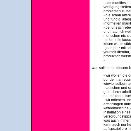
- communities im 
verfügung stelle
problemen zu hel
- die schon ältere
und fündig, alles
informellen markt
- bei uns schrebe
und natürlich wel
menschen nicht e
- informelle tausc
krisen wie in sü
- jean pütz mit s
yourself-literatu
produktionsverst
- ...
was soll hier in diesem 
- wir wollen die
bündeln, anregun
wieviel selberma
- tauschen und se
geld-durch-arbei
neue ökonomisch
- wir möchten uns
erfahrungen unter
kaffeemaschine, 
installation eine
versorgungstipps 
was auch immer fü
kann auch nur he
auf speziellere 