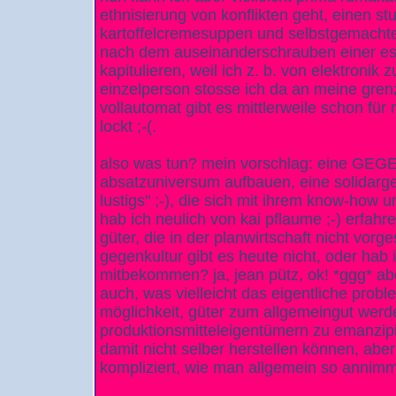
ethnisierung von konflikten geht, einen st
kartoffelcremesuppen und selbstgemachte
nach dem auseinanderschrauben einer e
kapitulieren, weil ich z. b. von elektronik 
einzelperson stosse ich da an meine gren
vollautomat gibt es mittlerweile schon für
lockt ;-(.
also was tun? mein vorschlag: eine G
absatzuniversum aufbauen, eine solidarge
lustigs" ;-), die sich mit ihrem know-how u
hab ich neulich von kai pflaume ;-) erfahr
güter, die in der planwirtschaft nicht vor
gegenkultur gibt es heute nicht, oder hab 
mitbekommen? ja, jean pütz, ok! *ggg* ab
auch, was vielleicht das eigentliche probl
möglichkeit, güter zum allgemeingut werd
produktionsmitteleigentümern zu emanzipi
damit nicht selber herstellen können, aber
kompliziert, wie man allgemein so annimm