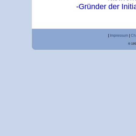
-Gründer der Initi
[
Impressum
|
Ch
© 199