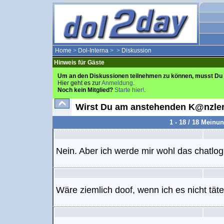
Home
>
Dol-Interna
>
>
Diskussion
Hinweis für Gäste
Um an den Diskussionen teilnehmen zu können, musst Du 
Hier geht es zur
Anmeldung
.
Noch kein Mitglied?
Starte hier!
.
Wirst Du am anstehenden K@nzler
1 - 18 / 18 Meinu
Nein. Aber ich werde mir wohl das chatlog
Wäre ziemlich doof, wenn ich es nicht täte