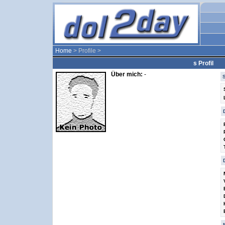
Home
> Profile >
s Profil
Über mich:
-