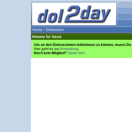
Home
>
Diskussion
Hinweis für Gäste
Um an den Diskussionen teilnehmen zu können, musst Du 
Hier geht es zur
Anmeldung
.
Noch kein Mitglied?
Starte hier!
.