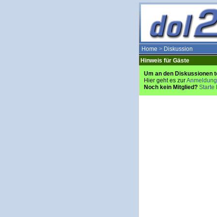
Home
>
Diskussion
Hinweis für Gäste
Um an den Diskussionen t
Hier geht es zur
Anmeldung
Noch kein Mitglied?
Starte 