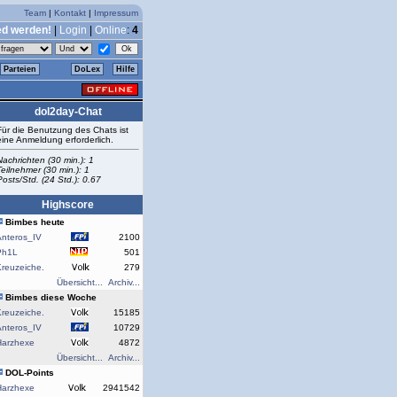
Team
|
Kontakt
|
Impressum
ed werden!
|
Login
|
Online
:
4
Parteien
DoLex
Hilfe
dol2day-Chat
Für die Benutzung des Chats ist
eine Anmeldung erforderlich.
Nachrichten (30 min.): 1
Teilnehmer (30 min.): 1
Posts/Std. (24 Std.): 0.67
Highscore
Bimbes heute
Anteros_IV
2100
Ph1L
501
reuzeiche.
279
Übersicht...
Archiv...
Bimbes diese Woche
reuzeiche.
15185
Anteros_IV
10729
Harzhexe
4872
Übersicht...
Archiv...
DOL-Points
Harzhexe
2941542