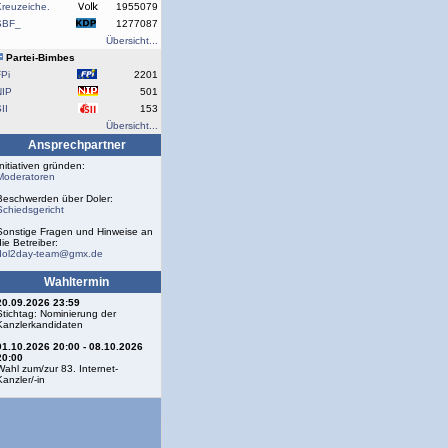
reuzeiche.
1955079
SBF_
1277087
Übersicht...
Partei-Bimbes
Pi
2201
NIP
501
II
153
Übersicht...
Ansprechpartner
Initiativen gründen:
Moderatoren
Beschwerden über Doler:
Schiedsgericht
Sonstige Fragen und Hinweise an
die Betreiber:
dol2day-team@gmx.de
Wahltermin
20.09.2026 23:59
Stichtag: Nominierung der
Kanzlerkandidaten
01.10.2026 20:00 - 08.10.2026
20:00
Wahl zum/zur 83. Internet-
Kanzler/-in