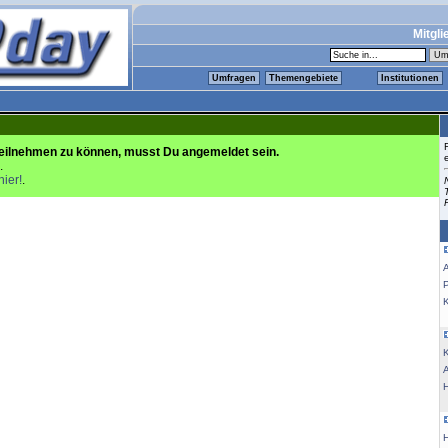
Mitgli
Umfragen
Themengebiete
Institutionen
eilnehmen zu können, musst Du angemeldet sein.
.
hier!
.
K
K