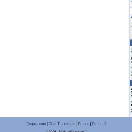
K
F
S
[
Impressum
|
Chat-Transkripte
|
Presse
|
Partner
]
© 1999 - 2026 dol2day.com ()