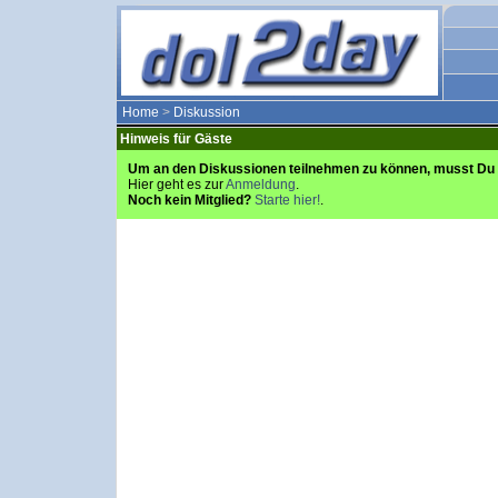
Home
>
Diskussion
Hinweis für Gäste
Um an den Diskussionen teilnehmen zu können, musst Du 
Hier geht es zur
Anmeldung
.
Noch kein Mitglied?
Starte hier!
.