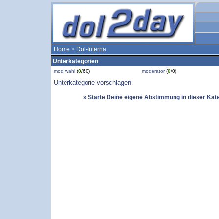
Home
>
Dol-Interna
Unterkategorien
mod wahl
(
0
/60)
moderator
(
0
/0)
Unterkategorie vorschlagen
» Starte Deine eigene Abstimmung in dieser Kat