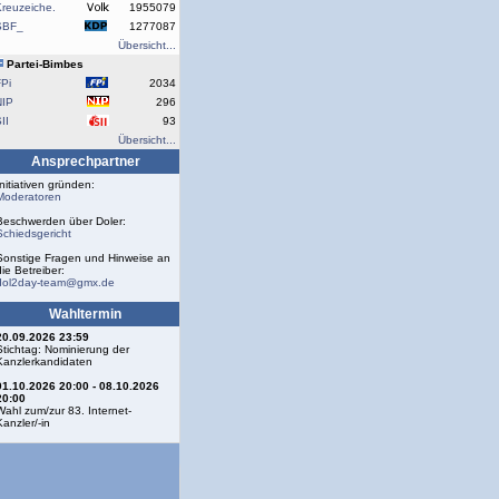
reuzeiche.
1955079
SBF_
1277087
Übersicht...
Partei-Bimbes
Pi
2034
NIP
296
II
93
Übersicht...
Ansprechpartner
Initiativen gründen:
Moderatoren
Beschwerden über Doler:
Schiedsgericht
Sonstige Fragen und Hinweise an
die Betreiber:
dol2day-team@gmx.de
Wahltermin
20.09.2026 23:59
Stichtag: Nominierung der
Kanzlerkandidaten
01.10.2026 20:00 - 08.10.2026
20:00
Wahl zum/zur 83. Internet-
Kanzler/-in