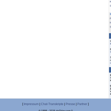
K
F
S
[
Impressum
|
Chat-Transkripte
|
Presse
|
Partner
]
© 1999 - 2026 dol2day.com ()