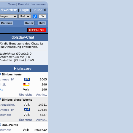
Team
|
Kontakt
|
Impressum
ed werden!
|
Login
|
Online
:
0
Parteien
DoLex
Hilfe
dol2day-Chat
Für die Benutzung des Chats ist
eine Anmeldung erforderlich.
Nachrichten (30 min.): 0
Teilnehmer (30 min.): 0
Posts/Std. (24 Std.): 0.63
Highscore
Bimbes heute
Anteros_IV
2005
Ph1L
296
rKa
196
Übersicht...
Archiv...
Bimbes diese Woche
reuzeiche.
14911
Anteros_IV
10634
Harzhexe
4827
Übersicht...
Archiv...
DOL-Points
Harzhexe
2941542