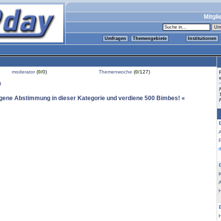
Mitgli
Umfragen
Themengebiete
Institutionen
moderator
(
0
/0)
Themenwoche
(
0
/127)
n
igene Abstimmung in dieser Kategorie und verdiene 500 Bimbes! «
K