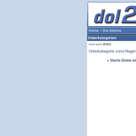
Home
>
Dol-Interna
Unterkategorien
mod wahl
(
0
/60)
Unterkategorie vorschlage
» Starte Deine e