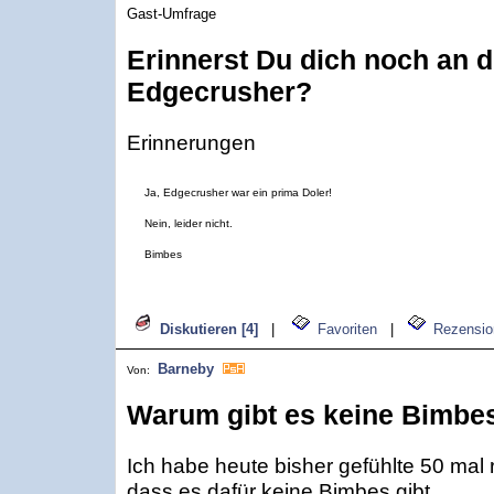
Gast-Umfrage
Erinnerst Du dich noch an 
Edgecrusher?
Erinnerungen
Ja, Edgecrusher war ein prima Doler!
Nein, leider nicht.
Bimbes
Diskutieren [4]
|
Favoriten
|
Rezensio
Barneby
Von:
Warum gibt es keine Bimbe
Ich habe heute bisher gefühlte 50 mal r
dass es dafür keine Bimbes gibt.