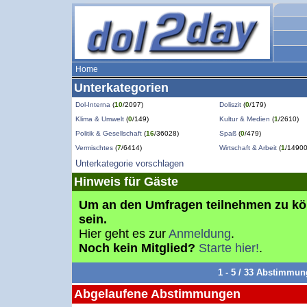
Home
Unterkategorien
Dol-Interna
(
10
/2097)
Doliszit
(
0
/179)
Klima & Umwelt
(
0
/149)
Kultur & Medien
(
1
/2610)
Politik & Gesellschaft
(
16
/36028)
Spaß
(
0
/479)
Vermischtes
(
7
/6414)
Wirtschaft & Arbeit
(
1
/14900
Unterkategorie vorschlagen
Hinweis für Gäste
Um an den Umfragen teilnehmen zu k
sein.
Hier geht es zur
Anmeldung
.
Noch kein Mitglied?
Starte hier!
.
1 - 5 / 33 Abstimmu
Abgelaufene Abstimmungen