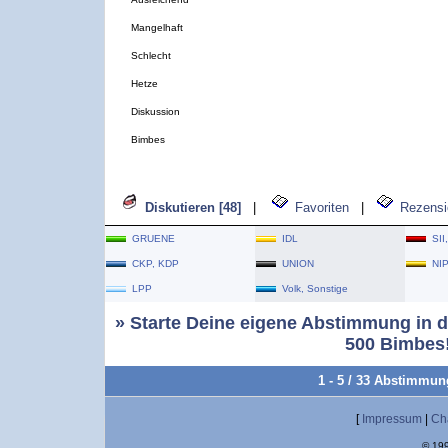
Mangelhaft
Schlecht
Hetze
Diskussion
Bimbes
Diskutieren [48]
|
Favoriten
|
Rezensi
GRUENE
IDL
SII
CKP, KDP
UNION
NI
LPP
Volk, Sonstige
» Starte Deine eigene Abstimmung in d
500 Bimbes!
1 - 5 / 33 Abstimmu
[
Impressum
|
Ch
© 199