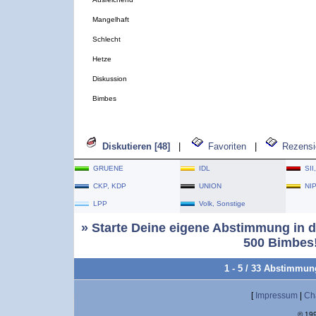
Mangelhaft
Schlecht
Hetze
Diskussion
Bimbes
Diskutieren [48]
|
Favoriten
|
Rezensi
GRUENE
IDL
SII
CKP, KDP
UNION
NI
LPP
Volk, Sonstige
» Starte Deine eigene Abstimmung in d
500 Bimbes!
1 - 5 / 33 Abstimmu
[
Impressum
|
Ch
© 199