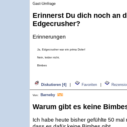
Gast-Umfrage
Erinnerst Du dich noch an 
Edgecrusher?
Erinnerungen
Ja, Edgecrusher war ein prima Doler!
Nein, leider nicht.
Bimbes
Diskutieren [4]
|
Favoriten
|
Rezensio
Barneby
Von:
Warum gibt es keine Bimbe
Ich habe heute bisher gefühlte 50 mal r
dass es dafür keine Bimbes gibt.