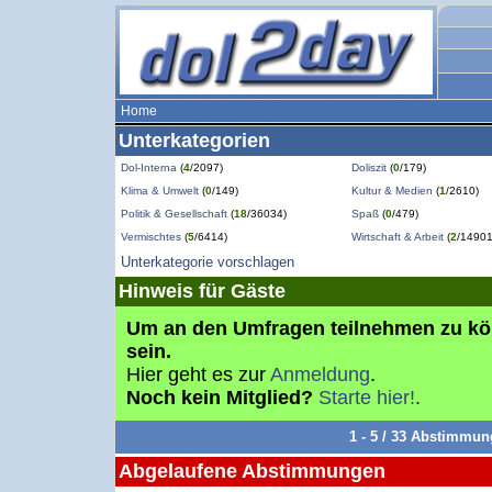
Home
Unterkategorien
Dol-Interna
(
4
/2097)
Doliszit
(
0
/179)
Klima & Umwelt
(
0
/149)
Kultur & Medien
(
1
/2610)
Politik & Gesellschaft
(
18
/36034)
Spaß
(
0
/479)
Vermischtes
(
5
/6414)
Wirtschaft & Arbeit
(
2
/14901
Unterkategorie vorschlagen
Hinweis für Gäste
Um an den Umfragen teilnehmen zu k
sein.
Hier geht es zur
Anmeldung
.
Noch kein Mitglied?
Starte hier!
.
1 - 5 / 33 Abstimmu
Abgelaufene Abstimmungen