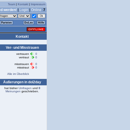
Team
|
Kontakt
|
Impressum
ed werden!
|
Login
|
Online
:
7
Parteien
DoLex
Hilfe
Kontakt
Ver- und Misstrauen
vertrauen
0
vertraut
0
misstrauen
0
misstraut
0
Alle im Überblick
Äußerungen in dol2day
hat bisher
Umfragen
und
0
Meinungen
geschrieben.