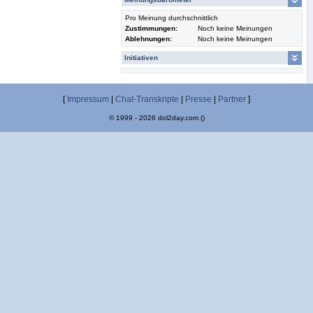
Pro Meinung durchschnittlich
Zustimmungen:
Noch keine Meinungen
Ablehnungen:
Noch keine Meinungen
Initiativen
[
Impressum
|
Chat-Transkripte
|
Presse
|
Partner
]
© 1999 - 2026 dol2day.com ()