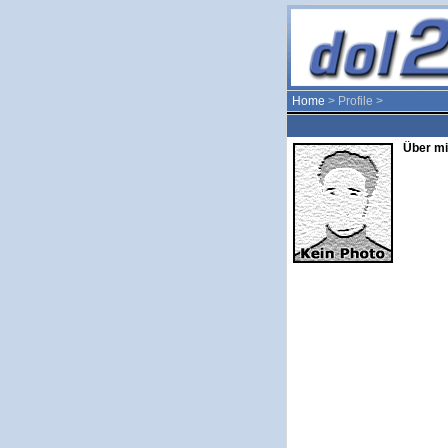
Home
> Profile >
Über mi