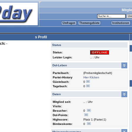
Mitgli
Umfragen
Themengebiete
Institutionen
s Profil
ch:
-
Status
Status:
Letzter Login:
.. : Uhr
Dol-Leben
Parteibuch:
(Probemitgliedschaft)
Partei-History
Hier Klicken
Gästebuch:
0
Tagebuch:
0
Daten
Mitglied seit:
.. : Uhr
Visits:
Besucher:
0
Dol-Points:
Highscore:
Platz 1 (Partei:1)
Bimbeskonto:
0
Meinungsbarometer