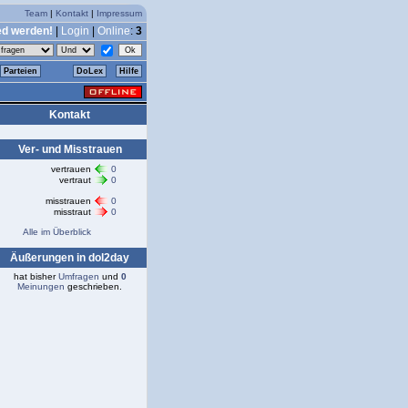
Team
|
Kontakt
|
Impressum
ed werden!
|
Login
|
Online
:
3
Parteien
DoLex
Hilfe
Kontakt
Ver- und Misstrauen
vertrauen
0
vertraut
0
misstrauen
0
misstraut
0
Alle im Überblick
Äußerungen in dol2day
hat bisher
Umfragen
und
0
Meinungen
geschrieben.