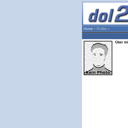
Home
> Profile >
Über mi