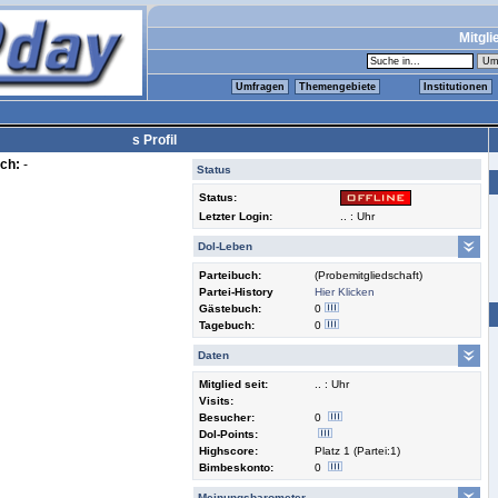
Mitgli
Umfragen
Themengebiete
Institutionen
s Profil
ch:
-
Status
Status:
Letzter Login:
.. : Uhr
Dol-Leben
Parteibuch:
(Probemitgliedschaft)
Partei-History
Hier Klicken
Gästebuch:
0
Tagebuch:
0
Daten
Mitglied seit:
.. : Uhr
Visits:
Besucher:
0
Dol-Points:
Highscore:
Platz 1 (Partei:1)
Bimbeskonto:
0
Meinungsbarometer