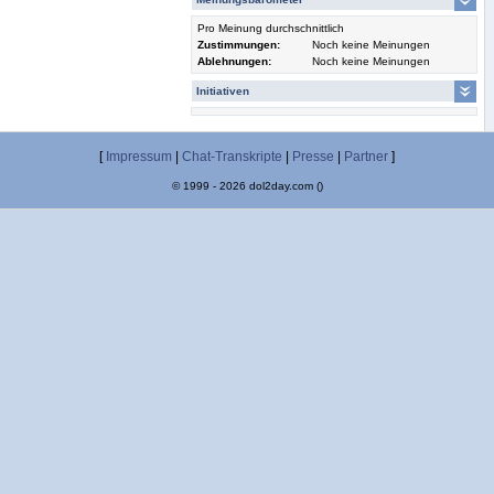
Pro Meinung durchschnittlich
Zustimmungen:
Noch keine Meinungen
Ablehnungen:
Noch keine Meinungen
Initiativen
[
Impressum
|
Chat-Transkripte
|
Presse
|
Partner
]
© 1999 - 2026 dol2day.com ()