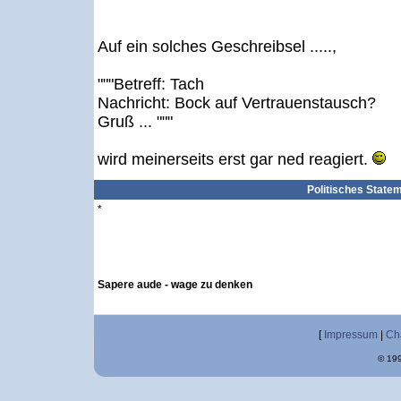
Auf ein solches Geschreibsel .....,
"""Betreff: Tach
Nachricht: Bock auf Vertrauenstausch?
Gruß ... """
wird meinerseits erst gar ned reagiert.
Politisches State
*
Sapere aude - wage zu denken
[
Impressum
|
Ch
© 199