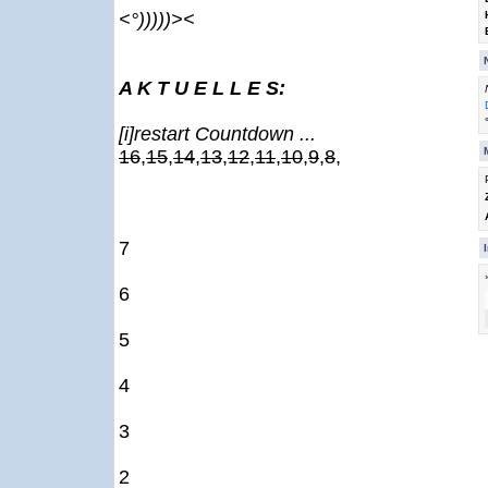
<°)))))><
A K T U E L L E S:
[i]restart Countdown ...
16
,
15
,
14
,
13
,
12
,
11
,
10
,
9
,
8
,
7
6
5
4
3
2