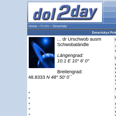
Home
> Profile >
Desertsky
Desertskys Prof
... dr Urschwob ausm
Schwobaländle
Längengrad:
10.1 E 10° 6' 0''
Breitengrad:
48.8333
N 48° 50' 0``
°
°
°
°
°